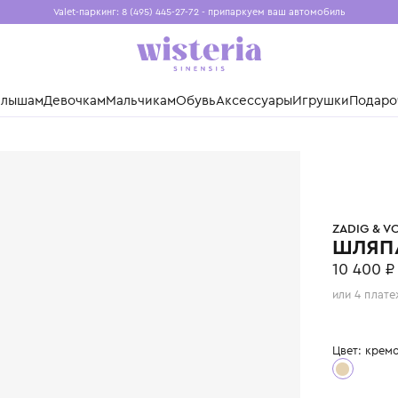
Valet-паркинг: 8 (495) 445-27-72 - припаркуем ваш авто
Бесплатная доставка при заказе от 15 000 ₽
Установите приложение, чтобы покупки были еще удо
нды
Малышам
Девочкам
Мальчикам
Обувь
Аксессуары
Игр