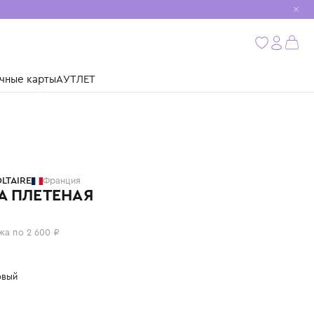
мобиль
бнее
ушки
Подарочные карты
АУТЛЕТ
ZADIG & VOLTAIRE
Франция
ШЛЯПА ПЛЕТЕНАЯ
10 400 ₽
или 4 платежа по 2 600 ₽
Цвет: кремовый