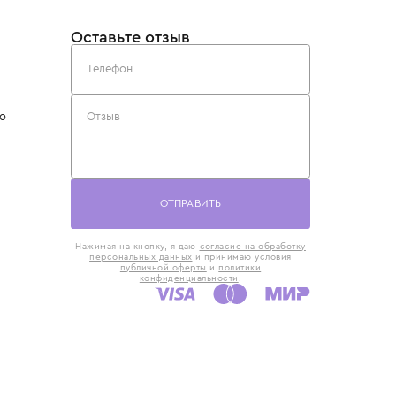
такты
Оставьте отзыв
5) 818-61-86
6) 168-16-61
AX)
 в Москве
ская наб., 13
евно с 10:00 до