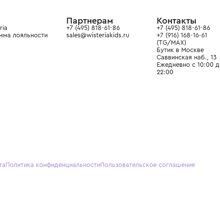
ain. Эстетика здесь воспитывает
тся частью прекрасного мира
О нас
Партнерам
Кон
О Wisteria
+7 (495) 818-61-86
+7 (49
Программа лояльности
sales@wisteriakids.ru
+7 (91
(TG/M
Бутик
Саввин
Ежедн
22:00