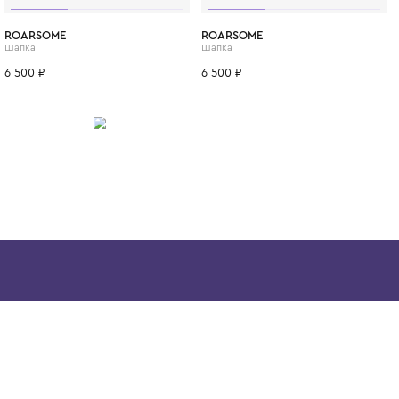
прогулок, школы, путешествий и дружески
ИТСЯ
46-48
ROARSOME
ROARSOME
Шапка
Шапка
6 500 ₽
6 500 ₽
Скачайте наше
приложение