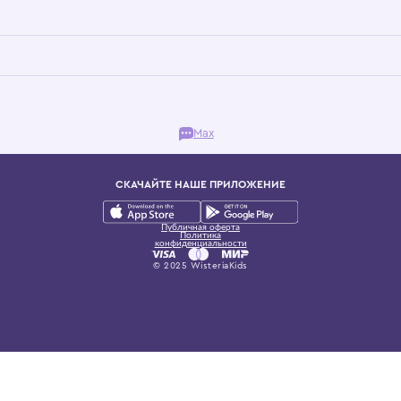
Бутик. Саввинская набережная, 13
ках, представляющий более 60 брендов сегмента люкс: Givenchy, Dolce&Gab
и навсегда становится частью прекрасного мира детс