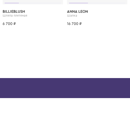
ВОЗМОЖНО, ВАМ ПОНРАВ
54
52
50
42-44
44-46
BILLIEBLUSH
ANNA LEON
Шляпа плетеная
Шапка
6 700 ₽
16 700 ₽
ой детской одежды в
в сегмента люкс: Givenchy,