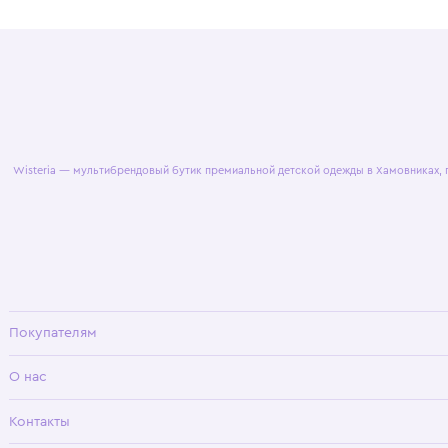
© 2025 WisteriaKids
Публична