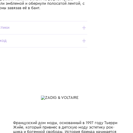
Подробнее о продукте
Арт. X60613-182_049_52
Шляпу с широкими полями сплели из рафио. Тулью
декорировали эмблемой и обернули полосатой лентой, с
одной стороны завязав её в бант.
Характеристики
Состав и уход