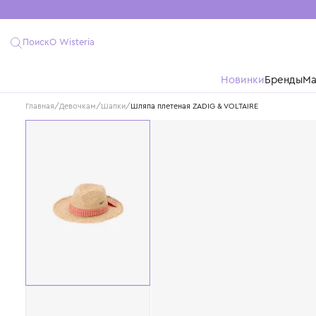
Поиск
О Wisteria
Новинки
Бре
Главная
/
Девочкам
/
Шапки
/
Шляпа плетеная ZADIG & VOLTAIRE