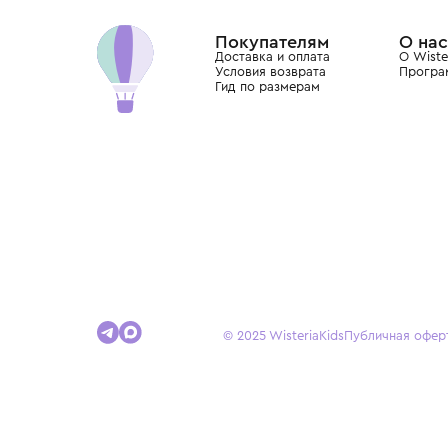
Dolce&Gabbana, Giorgio Armani, Elie Saab, Balm
вкус с первых дней жизни и навсегда станови
детства.
Покупателям
Доставка и оплата
Условия возврата
Гид по размерам