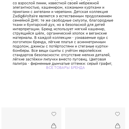
Французский дом моды, основанный в 1997
Жийе, который привнес в детскую моду эс
шика и богемной свободы. История бренд
со взрослой линии, известной своей небр
элегантностью, кашемиром, кожаными кур
принтами с ангелами и черепами. Детская
Zadig&Voltaire является э естественным 
семейной ДНК: те же свободные силуэты,
ткани и бунтарский дух, но в безопасной д
интерпретации. Бренд использует мягкий 
струящийся шёлк, органический хлопок и 
материалы. В каждой коллекции - узнавае
логотипом бренда, лёгкие платья с асимм
подолом, джинсы с потёртостями и стеган
бомберы. Все вещи сшиты с учётом европ
стандартов безопасности: отсутствие мелк
лёгкие застёжки-липучки вместо пуговиц.
палитра - фирменные дымчатые оттенки: с
ВСЕ ТОВАРЫ БРЕНДА
пыльная роза, бордовый, чёрный и белый,
разбавленные редкими яркими акцентами
Zadig&Voltaire идеально подходит для гор