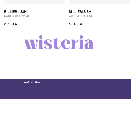
52
56
54
54
52
56
BILLIEBLUSH
BILLIEBLUSH
Шляпа плетеная
Шляпа плетеная
6 700 ₽
6 700 ₽
Бутик. Саввинская набережная, 13
Wisteria — мультибрендовый бутик премиальн
Хамовниках, представляющий более 60 брендо