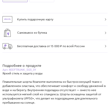
Купить подарочную карту
Самовывоз из бутика
Бесплатная доставка от 15 000 ₽ по всей России
Подробнее о продукте
Арт. REEFTRUNK_503_3Y
Яркий стиль и защита у воды
Плавательные шорты Roarsome выполнены из быстросохнущей ткани с
добавлением эластана, что обеспечивает комфорт и свободу движений в
воде и на берегу. Внутренняя подкладка отсутствует — вместо нее
используется мягкий слой из спандекса. Шорты оснащены защитой от
ультрафиолета UPF50+, что делает их подходящими для длительного
пребывания на солнце.