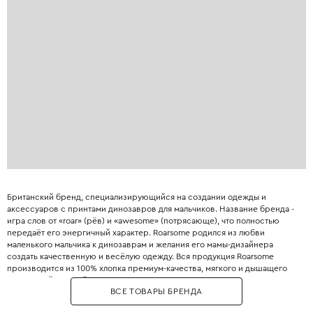
Британский бренд, специализирующийся на создании одежды и
аксессуаров с принтами динозавров для мальчиков. Название бренда -
игра слов от «roar» (рёв) и «awesome» (потрясающе), что полностью
передаёт его энергичный характер. Roarsome родился из любви
маленького мальчика к динозаврам и желания его мамы-дизайнера
создать качественную и весёлую одежду. Вся продукция Roarsome
производится из 100% хлопка премиум-качества, мягкого и дышащего
для нежной детской кожи. Узоры на тканях создаются вручную
ВСЕ ТОВАРЫ БРЕНДА
художниками бренда, что гарантирует уникальность и оригинальность
каждого принта. Особенность Roarsome - использование тактильных