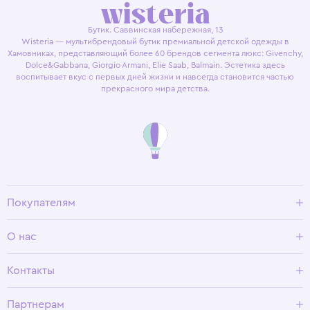
Бутик. Саввинская набережная, 13
Wisteria — мультибрендовый бутик премиальной детской одежды в
Хамовниках, представляющий более 60 брендов сегмента люкс: Givenchy,
Dolce&Gabbana, Giorgio Armani, Elie Saab, Balmain. Эстетика здесь
воспитывает вкус с первых дней жизни и навсегда становится частью
прекрасного мира детства.
Покупателям
Доставка и оплата
О нас
Условия возврата
Гид по размерам
О Wisteria
Контакты
Программа лояльности
Партнерам