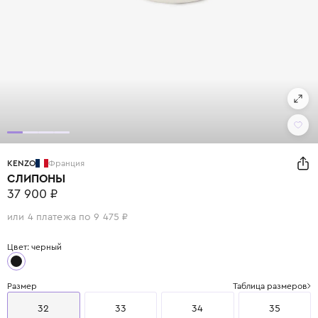
KENZO
Франция
СЛИПОНЫ
37 900 ₽
или 4 платежа по 9 475 ₽
Цвет: черный
Размер
Таблица размеров
32
33
34
35