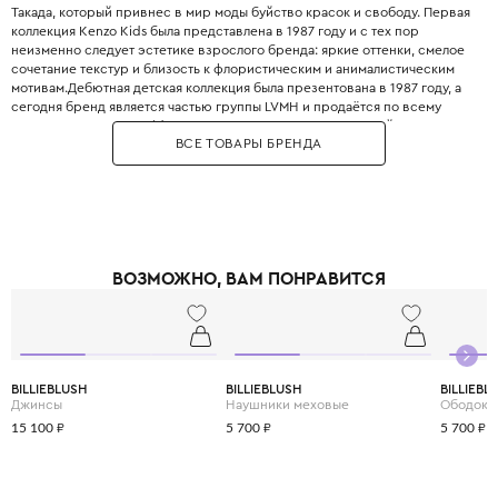
Такада, который привнес в мир моды буйство красок и свободу. Первая
коллекция Kenzo Kids была представлена в 1987 году и с тех пор
неизменно следует эстетике взрослого бренда: яркие оттенки, смелое
сочетание текстур и близость к флористическим и анималистическим
мотивам.Дебютная детская коллекция была презентована в 1987 году, а
сегодня бренд является частью группы LVMH и продаётся по всему
миру. Одежда Kenzo Kids создана для юных исследователей, которые не
ВСЕ ТОВАРЫ БРЕНДА
боятся выделяться и любят яркую жизнь.Дизайн часто опирается на
фольклорные мотивы и этнические узоры, что придает образам
неповторимую харизму. При создании детской одежды Kenzo
используются только гипоаллергенные и безопасные ткани
высочайшего качества, что гарантирует здоровье кожи малыша. В
коллекциях можно найти как серьёзные наряды для торжественных
случаев, так и яркие футболки и худи для повседневных приключений.
ВОЗМОЖНО, ВАМ ПОНРАВИТСЯ
Kenzo Kids поддерживает концепцию «граждан без границ», объединяя
японские корни и парижское влияние. Сотрудничество с экспертами из
CWF (Children Worldwide Fashion) гарантирует безупречный крой и
комфорт, соответствующий всем потребностям растущего организма.
BILLIEBLUSH
BILLIEBLUSH
BILLIEBL
Джинсы
Наушники меховые
Ободок
15 100 ₽
5 700 ₽
5 700 ₽