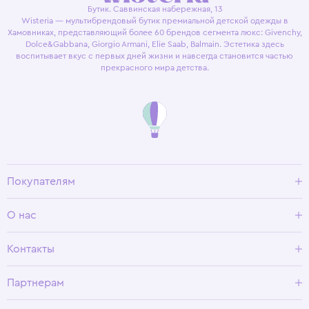
Бутик. Саввинская набережная, 13
Wisteria — мультибрендовый бутик премиальной детской одежды в
Хамовниках, представляющий более 60 брендов сегмента люкс: Givenchy,
Dolce&Gabbana, Giorgio Armani, Elie Saab, Balmain. Эстетика здесь
воспитывает вкус с первых дней жизни и навсегда становится частью
прекрасного мира детства.
Покупателям
Доставка и оплата
О нас
Условия возврата
Гид по размерам
О Wisteria
Контакты
Программа лояльности
Партнерам