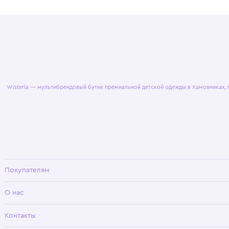
© 2025 WisteriaKids
Публична