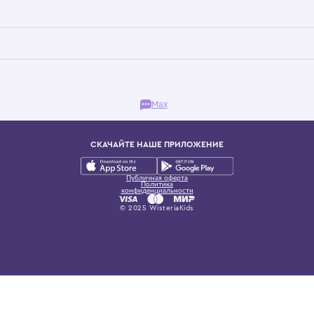
Бутик. Саввинская набережная, 13
ках, представляющий более 60 брендов сегмента люкс: Givenchy, Dolce&Gab
и навсегда становится частью прекрасного мира детс