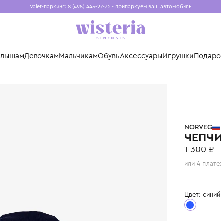
Valet-паркинг: 8 (495) 445-27-72 - припаркуем ваш авто
Бесплатная доставка при заказе от 15 000 ₽
Установите приложение, чтобы покупки были еще удо
нды
Малышам
Девочкам
Мальчикам
Обувь
Аксессуары
Игр