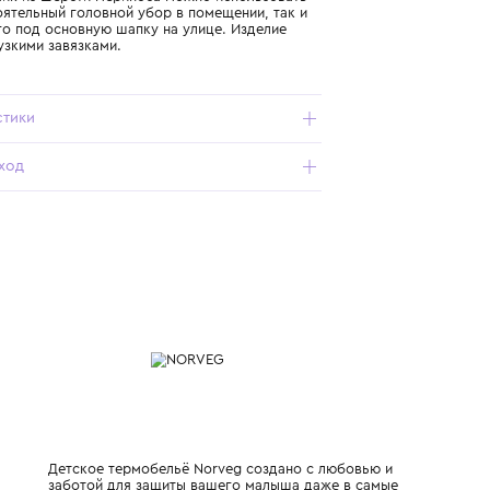
Подробнее о продукте
Арт. 4SCURU-013_292_68-74
Тёплый чепчик из шерсти мериноса можно использовать
как самостоятельный головной убор в помещении, так и
поддевая его под основную шапку на улице. Изделие
дополнено узкими завязками.
Характеристики
Состав и уход