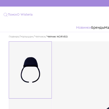
Поиск
О Wisteria
Новинки
Бре
Главная
/
Малышам
/
Чепчики
/
Чепчик NORVEG