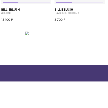
ИТСЯ
6 мес.
9 мес.
1 год
4 года
6 лет
8 лет
10 лет
12 лет
BILLIEBLUSH
BILLIEBLUSH
Джинсы
Наушники мехо
15 100 ₽
5 700 ₽
Скачайте наше
приложение