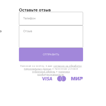
такты
Оставьте отзыв
5) 818-61-86
6) 168-16-61
AX)
 в Москве
ская наб., 13
евно с 10:00 до