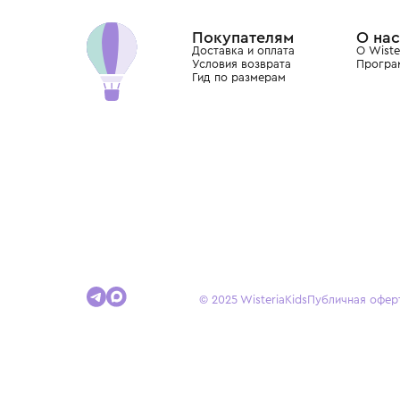
Dolce&Gabbana, Giorgio Armani, Elie Saab, Balm
вкус с первых дней жизни и навсегда станови
детства.
Покупателям
Доставка и оплата
Условия возврата
Гид по размерам