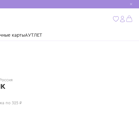
мобиль
бнее
ушки
Подарочные карты
АУТЛЕТ
NORVEG
Россия
ЧЕПЧИК
1 300 ₽
или 4 платежа по 325 ₽
Цвет: синий