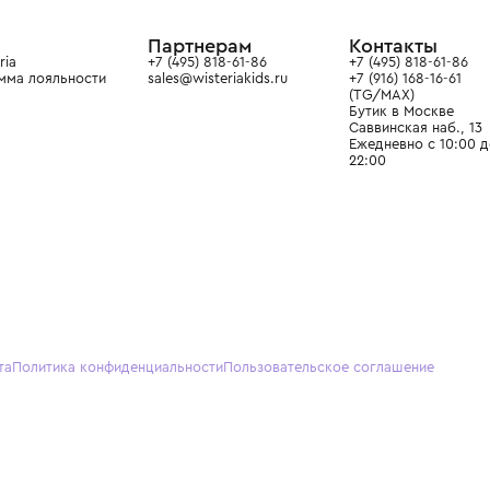
ain. Эстетика здесь воспитывает
тся частью прекрасного мира
О нас
Партнерам
Кон
О Wisteria
+7 (495) 818-61-86
+7 (49
Программа лояльности
sales@wisteriakids.ru
+7 (91
(TG/M
Бутик
Саввин
Ежедн
22:00