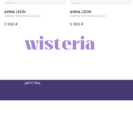
0 мес.
3 мес.
6 мес.
9 мес.
1 год
0 мес.
3 мес.
6 мес
ANNA LEON
ANNA LEON
Набор чепчиков (2 шт.)
Набор чепчиков (2 шт.)
3 900 ₽
3 900 ₽
Бутик. Саввинская набережная, 13
Wisteria — мультибрендовый бутик премиальн
Хамовниках, представляющий более 60 брендо