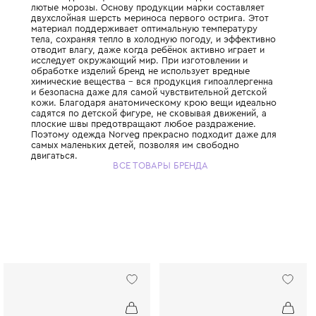
Детское термобельё Norveg создано с лю
заботой для защиты вашего малыша даже
лютые морозы. Основу продукции марки с
двухслойная шерсть мериноса первого ост
материал поддерживает оптимальную тем
тела, сохраняя тепло в холодную погоду, 
отводит влагу, даже когда ребёнок активн
исследует окружающий мир. При изготовл
обработке изделий бренд не использует в
химические вещества – вся продукция гип
и безопасна даже для самой чувствительн
кожи. Благодаря анатомическому крою в
садятся по детской фигуре, не сковывая д
плоские швы предотвращают любое раздр
Поэтому одежда Norveg прекрасно подхо
самых маленьких детей, позволяя им своб
двигаться.
ВСЕ ТОВАРЫ БРЕНДА