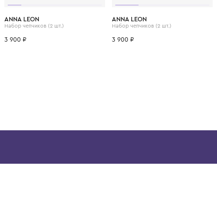
ВОЗМОЖНО, ВАМ ПОНРАВ
.
9 мес.
1 год
0 мес.
3 мес.
6 мес.
9 мес.
1 год
0 мес.
3 мес.
ANNA LEON
ANNA LEON
Набор чепчиков (2 шт.)
Набор чепчиков (2 шт.)
3 900 ₽
3 900 ₽
ой детской одежды в
в сегмента люкс: Givenchy,