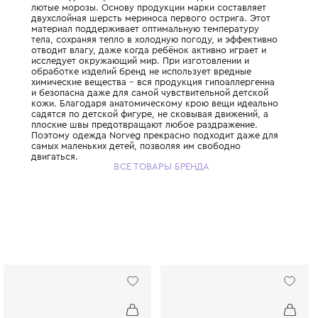
Детское термобельё Norveg создано с лю
заботой для защиты вашего малыша даже
лютые морозы. Основу продукции марки с
двухслойная шерсть мериноса первого ост
материал поддерживает оптимальную тем
тела, сохраняя тепло в холодную погоду, 
отводит влагу, даже когда ребёнок активн
исследует окружающий мир. При изготовл
обработке изделий бренд не использует в
химические вещества – вся продукция гип
и безопасна даже для самой чувствительн
кожи. Благодаря анатомическому крою в
садятся по детской фигуре, не сковывая д
плоские швы предотвращают любое раздр
Поэтому одежда Norveg прекрасно подхо
самых маленьких детей, позволяя им своб
двигаться.
ВСЕ ТОВАРЫ БРЕНДА