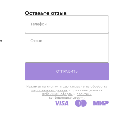
такты
Оставьте отзыв
5) 818-61-86
6) 168-16-61
AX)
 в Москве
ская наб., 13
евно с 10:00 до