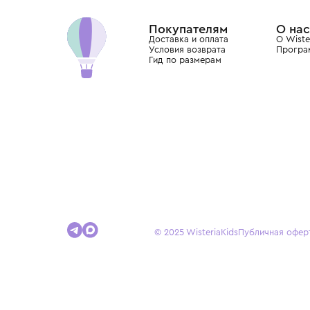
Dolce&Gabbana, Giorgio Armani, Elie Saab, Balm
вкус с первых дней жизни и навсегда станови
детства.
Покупателям
Доставка и оплата
Условия возврата
Гид по размерам