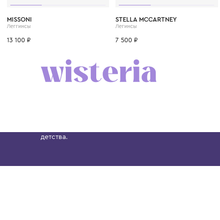
4 года
6 лет
8 лет
10 лет
12 лет
9 мес.
1 год
1+ год
MISSONI
STELLA MCCARTNEY
Леггинсы
Легинсы
13 100 ₽
7 500 ₽
Бутик. Саввинская набережная, 13
Wisteria — мультибрендовый бутик премиальн
Хамовниках, представляющий более 60 брендо