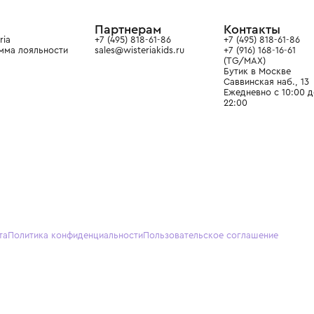
ain. Эстетика здесь воспитывает
тся частью прекрасного мира
О нас
Партнерам
Кон
О Wisteria
+7 (495) 818-61-86
+7 (49
Программа лояльности
sales@wisteriakids.ru
+7 (91
(TG/M
Бутик
Саввин
Ежедн
22:00