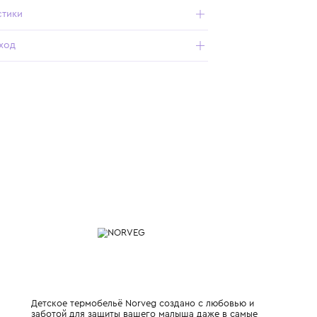
мериносовой шерсти. Обеспечивают надежную защиту от
холода. Плоские швы исключают натирание. Эластичный
широкий пояс и манжеты.
Характеристики
Состав и уход