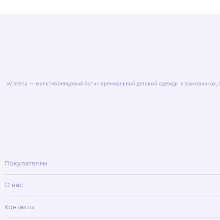
© 2025 WisteriaKids
Публична