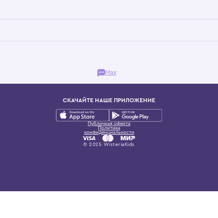
Бутик. Саввинская набережная, 13
ках, представляющий более 60 брендов сегмента люкс: Givenchy, Dolce&Gab
и навсегда становится частью прекрасного мира детс