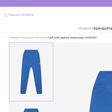
Поиск
О Wisteria
Новинки
Бре
Главная
/
Малышам
/
Легинсы
/
Soft Kids Брюки (кальсоны) NORVEG