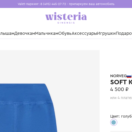
Valet-паркинг: 8 (495) 445-27-72 - припаркуем ваш авто
Бесплатная доставка при заказе от 15 000 ₽
Установите приложение, чтобы покупки были еще удо
нды
Малышам
Девочкам
Мальчикам
Обувь
Аксессуары
Игр