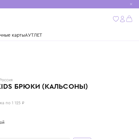
мобиль
бнее
ушки
Подарочные карты
АУТЛЕТ
NORVEG
Россия
SOFT KIDS БРЮКИ (КАЛЬСОНЫ)
4 500 ₽
или 4 платежа по 1 125 ₽
Цвет: голубой