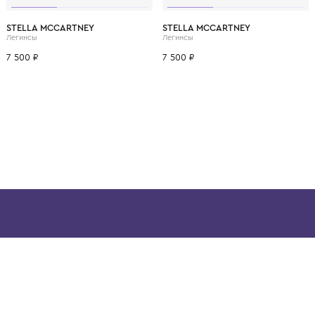
ВОЗМОЖНО, ВАМ ПОНРАВ
9 мес.
1 год
1+ год
9 мес.
1 год
STELLA MCCARTNEY
STELLA MCCARTNEY
Легинсы
Легинсы
7 500 ₽
7 500 ₽
ой детской одежды в
в сегмента люкс: Givenchy,