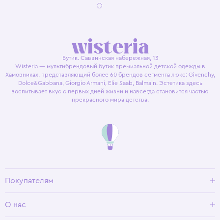
Бутик. Саввинская набережная, 13
Wisteria — мультибрендовый бутик премиальной детской одежды в
Хамовниках, представляющий более 60 брендов сегмента люкс: Givenchy,
Dolce&Gabbana, Giorgio Armani, Elie Saab, Balmain. Эстетика здесь
воспитывает вкус с первых дней жизни и навсегда становится частью
прекрасного мира детства.
Покупателям
Доставка и оплата
О нас
Условия возврата
Гид по размерам