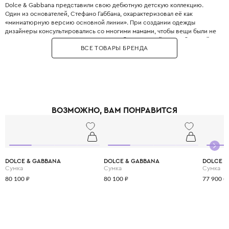
Dolce & Gabbana представили свою дебютную детскую коллекцию.
Один из основателей, Стефано Габбана, охарактеризовал её как
«миниатюрную версию основной линии». При создании одежды
дизайнеры консультировались со многими мамами, чтобы вещи были не
только стильными, но и максимально удобными. Дизайнеры с большой
ВСЕ ТОВАРЫ БРЕНДА
любовью и вниманием перенесли в детский гардероб все коды
взрослой моды: яркие цветочные принты, благородное кружево,
королевские короны, леопардовые узоры и виртуозную филигранную
вышивку, часто выполненную вручную.
Одежда Dolce & Gabbana — это не просто способ выглядеть красиво.
Это возможность подчеркнуть яркую индивидуальность вашего
ребёнка, с ранних лет привить ему уверенность в себе и хороший вкус,
ВОЗМОЖНО, ВАМ ПОНРАВИТСЯ
а главное - сделать его детство по-настоящему незабываемым и
стильным.
DOLCE & GABBANA
DOLCE & GABBANA
DOLCE &
Сумка
Сумка
Сумка
80 100 ₽
80 100 ₽
77 900 ₽