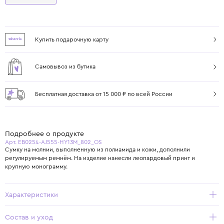
Купить подарочную карту
Самовывоз из бутика
Бесплатная доставка от 15 000 ₽ по всей России
Подробнее о продукте
Арт. EB0254-AJ555-HY13M_802_OS
Сумку на молнии, выполненную из полиамида и кожи, дополнили
регулируемым ремнём. На изделие нанесли леопардовый принт и
крупную монограмму.
Характеристики
Состав и уход