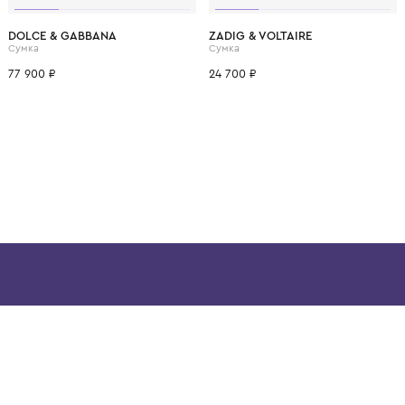
ВОЗМОЖНО, ВАМ ПОНРАВ
DOLCE & GABBANA
ZADIG & VOLTAIRE
Сумка
Сумка
77 900 ₽
24 700 ₽
ой детской одежды в
в сегмента люкс: Givenchy,