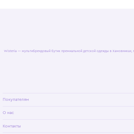
© 2025 WisteriaKids
Публична