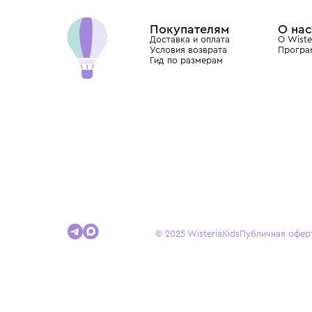
Dolce&Gabbana, Giorgio Armani, Elie Saab, Balm
вкус с первых дней жизни и навсегда станови
детства.
Покупателям
Доставка и оплата
Условия возврата
Гид по размерам