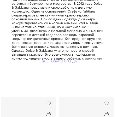
Этот легендарный итальянский Дом моды,
дуэтом Доменико Дольче и Стефано Габбан
году, уже давно стал мировым символом 
эстетики и безупречного мастерства. В 201
& Gabbana представили свою дебютную д
коллекцию. Один из основателей, Стефано
охарактеризовал её как «миниатюрную ве
основной линии». При создании одежды д
консультировались со многими мамами, ч
были не только стильными, но и максимал
удобными. Дизайнеры с большой любовью
перенесли в детский гардероб все коды в
моды: яркие цветочные принты, благород
королевские короны, леопардовые узоры 
филигранную вышивку, часто выполненную
Одежда Dolce & Gabbana — это не просто
выглядеть красиво. Это возможность под
яркую индивидуальность вашего ребёнка, 
ВСЕ ТОВАРЫ БРЕНДА
привить ему уверенность в себе и хороший
главное - сделать его детство по-настоящ