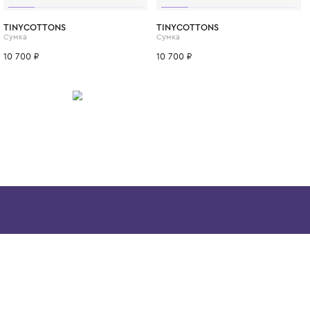
незабываемым и стильным.
ИТСЯ
TINYCOTTONS
TINYCOTTON
Сумка
Сумка
10 700 ₽
10 700 ₽
Скачайте наше
приложение