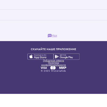
Бутик. Саввинская набережная, 13
ках, представляющий более 60 брендов сегмента люкс: Givenchy, Dolce&Gab
и навсегда становится частью прекрасного мира детс