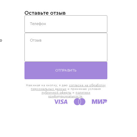
такты
Оставьте отзыв
5) 818-61-86
6) 168-16-61
AX)
 в Москве
ская наб., 13
евно с 10:00 до