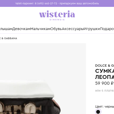
Valet-паркинг: 8 (495) 445-27-72 - припаркуем ваш авто
Бесплатная доставка при заказе от 15 000 ₽
Установите приложение, чтобы покупки были еще удо
нды
Малышам
Девочкам
Мальчикам
Обувь
Аксессуары
Игр
ом DOLCE & GABBANA