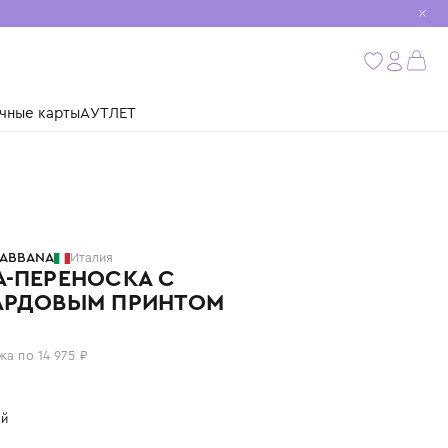
мобиль
бнее
ушки
Подарочные карты
АУТЛЕТ
DOLCE & GABBANA
Италия
СУМКА-ПЕРЕНОСКА С
ЛЕОПАРДОВЫМ ПРИНТОМ
59 900 ₽
или 4 платежа по 14 975 ₽