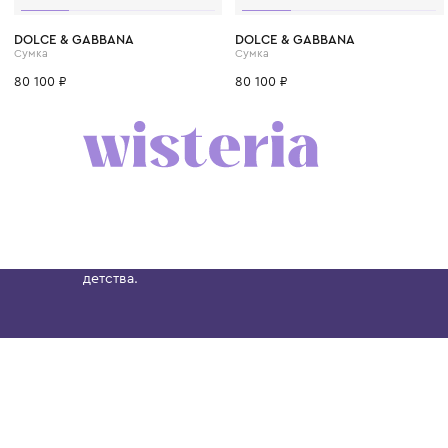
DOLCE & GABBANA
DOLCE & GABBANA
Сумка
Сумка
80 100 ₽
80 100 ₽
Бутик. Саввинская набережная, 13
Wisteria — мультибрендовый бутик премиальн
Хамовниках, представляющий более 60 брендо