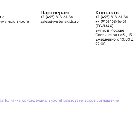
ain. Эстетика здесь воспитывает
тся частью прекрасного мира
О нас
Партнерам
Кон
О Wisteria
+7 (495) 818-61-86
+7 (49
Программа лояльности
sales@wisteriakids.ru
+7 (91
(TG/M
Бутик
Саввин
Ежедн
22:00