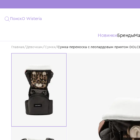
Поиск
О Wisteria
Новинки
Бре
Главная
/
Девочкам
/
Сумки
/
Сумка-переноска с леопардовым принт