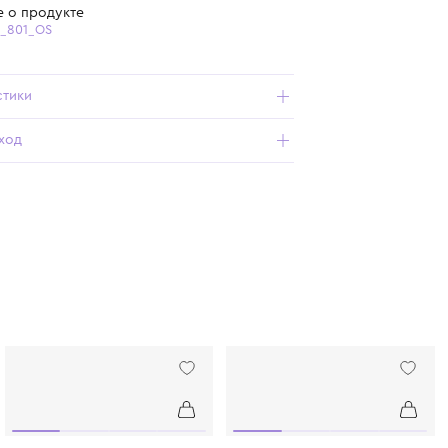
Бесплатная доставка от 15 000 ₽ по всей России
Подробнее о продукте
Арт. 270823_801_OS
Характеристики
Состав и уход