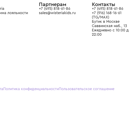
О нас
Партнерам
Кон
О Wisteria
+7 (495) 818-61-86
+7 (49
Программа лояльности
sales@wisteriakids.ru
+7 (91
(TG/M
Бутик
Саввин
Ежедн
22:00