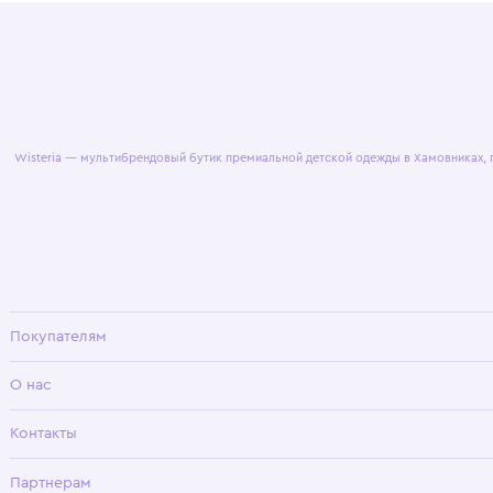
© 2025 WisteriaKids
Публична
Wisteria — мультибрендовый бутик премиальной детской одежды в Хамовни