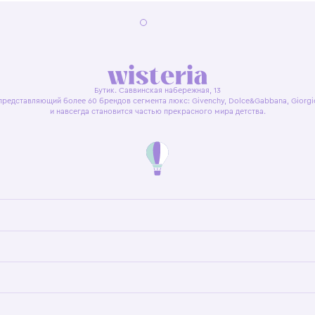
я оферта
Политика конфиденциальности
Пользовательское согл
Бутик. Саввинская набережная, 13
ках, представляющий более 60 брендов сегмента люкс: Givenchy, Dolce&Gab
и навсегда становится частью прекрасного мира детс