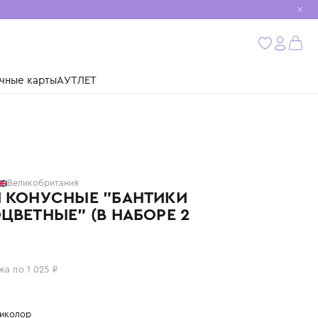
мобиль
бнее
ушки
Подарочные карты
АУТЛЕТ
MERI MERI
Великобритания
СВЕЧИ КОНУСНЫЕ "БАНТИКИ
РАЗНОЦВЕТНЫЕ" (В НАБОРЕ 2
ШТ)
4 100 ₽
или 4 платежа по 1 025 ₽