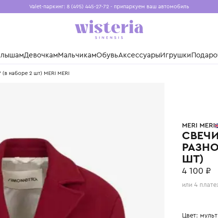
Valet-паркинг: 8 (495) 445-27-72 - припаркуем ваш авто
Бесплатная доставка при заказе от 15 000 ₽
Установите приложение, чтобы покупки были еще удо
нды
Малышам
Девочкам
Мальчикам
Обувь
Аксессуары
Игр
цветные" (в наборе 2 шт) MERI MERI