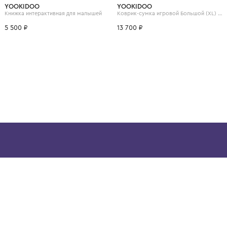
ВОЗМОЖНО, ВАМ ПОНРАВ
YOOKIDOO
YOOKIDOO
Книжка интерактивная для малышей
5 500 ₽
13 700 ₽
ой детской одежды в
в сегмента люкс: Givenchy,
ain. Эстетика здесь воспитывает
тся частью прекрасного мира