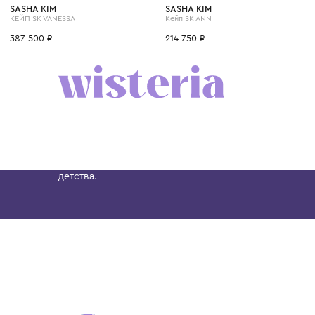
8 лет
14 лет
12 лет
8 лет
6 лет
8 лет
14 лет
10 лет
12 лет
SASHA KIM
SASHA KIM
КЕЙП SK VANESSA
Кейп SK ANN
387 500 ₽
214 750 ₽
Бутик. Саввинская набережная, 13
Wisteria — мультибрендовый бутик премиальн
Хамовниках, представляющий более 60 брендо
Dolce&Gabbana, Giorgio Armani, Elie Saab, Balm
вкус с первых дней жизни и навсегда станови
детства.