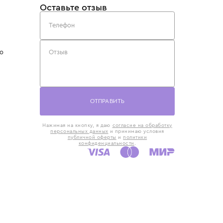
такты
Оставьте отзыв
5) 818-61-86
6) 168-16-61
AX)
 в Москве
ская наб., 13
евно с 10:00 до
ОТПРАВИТЬ