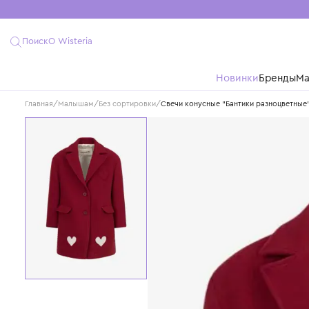
Поиск
О Wisteria
Новинки
Бре
Главная
/
Малышам
/
Без сортировки
/
Свечи конусные "Бантики разно