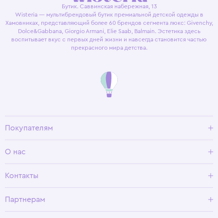
Бутик. Саввинская набережная, 13
Wisteria — мультибрендовый бутик премиальной детской одежды в
Хамовниках, представляющий более 60 брендов сегмента люкс: Givenchy,
Dolce&Gabbana, Giorgio Armani, Elie Saab, Balmain. Эстетика здесь
воспитывает вкус с первых дней жизни и навсегда становится частью
прекрасного мира детства.
Покупателям
Доставка и оплата
О нас
Условия возврата
Гид по размерам
О Wisteria
Контакты
Программа лояльности
Партнерам