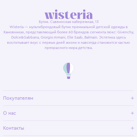
Бутик. Саввинская набережная, 13
Wisteria — мультибрендовый бутик премиальной детской одежды в
Хамовниках, представляющий более 60 брендов сегмента люкс: Givenchy,
Dolce&Gabbana, Giorgio Armani, Elie Saab, Balmain. Эстетика здесь
воспитывает вкус с первых дней жизни и навсегда становится частью
прекрасного мира детства.
Покупателям
Доставка и оплата
О нас
Условия возврата
Гид по размерам
О Wisteria
Контакты
Программа лояльности