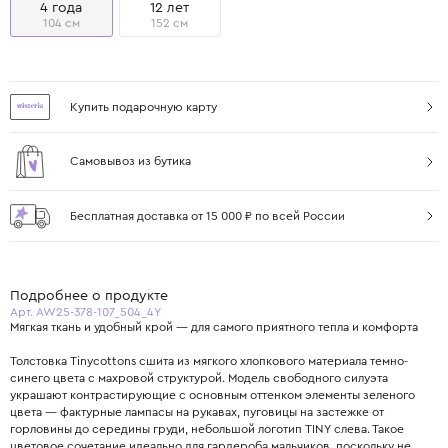
4 года
12 лет
104 см
152 см
Купить подарочную карту
Самовывоз из бутика
Бесплатная доставка от 15 000 ₽ по всей России
Подробнее о продукте
Арт. AW25-378-107_504_4Y
Мягкая ткань и удобный крой — для самого приятного тепла и комфорта
Толстовка Tinycottons сшита из мягкого хлопкового материала темно-
синего цвета с махровой структурой. Модель свободного силуэта
украшают контрастирующие с основным оттенком элементы зеленого
цвета — фактурные лампасы на рукавах, пуговицы на застежке от
горловины до середины груди, небольшой логотип TINY слева. Такое
цветовое сочетание идеально для гардероба мальчиков, поскольку не