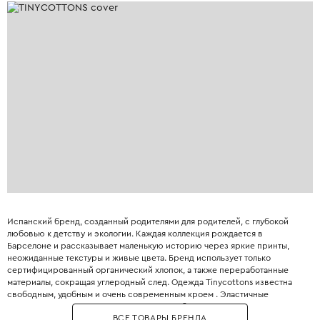
Испанский бренд, созданный родителями для родителей, с глубокой
любовью к детству и экологии. Каждая коллекция рождается в
Барселоне и рассказывает маленькую историю через яркие принты,
неожиданные текстуры и живые цвета. Бренд использует только
сертифицированный органический хлопок, а также переработанные
материалы, сокращая углеродный след. Одежда Tinycottons известна
свободным, удобным и очень современным кроем . Эластичные
манжеты, мягкие резинки и плоские швы обеспечивают максимальную
ВСЕ ТОВАРЫ БРЕНДА
свободу движений для игр и сна. Принты являются визитной карточкой