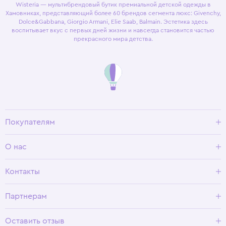
Wisteria — мультибрендовый бутик премиальной детской одежды в
Хамовниках, представляющий более 60 брендов сегмента люкс: Givenchy,
Dolce&Gabbana, Giorgio Armani, Elie Saab, Balmain. Эстетика здесь
воспитывает вкус с первых дней жизни и навсегда становится частью
прекрасного мира детства.
Покупателям
Доставка и оплата
О нас
Условия возврата
Гид по размерам
О Wisteria
Контакты
Программа лояльности
Партнерам
Оставить отзыв