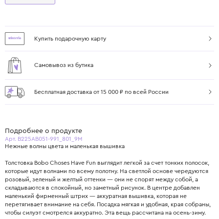
Купить подарочную карту
Самовывоз из бутика
Бесплатная доставка от 15 000 ₽ по всей России
Подробнее о продукте
Арт. B225AB051-991_801_9M
Нежные волны цвета и маленькая вышивка
Толстовка Bobo Choses Have Fun выглядит легкой за счет тонких полосок,
которые идут волнами по всему полотну. На светлой основе чередуются
розовый, зеленый и желтый оттенки — они не спорят между собой, а
складываются в спокойный, но заметный рисунок. В центре добавлен
маленький фирменный штрих — аккуратная вышивка, которая не
перетягивает внимание на себя. Посадка мягкая и удобная, края собраны,
чтобы силуэт смотрелся аккуратно. Эта вещь рассчитана на осень-зиму.