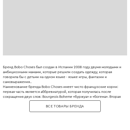
Бренд Bobo Choses был создан в Испании 2008 году двумя молодыми и
амбициозными мамами, которые решили создать одежду, которая
говорила бы с детьми на одном языке - языке игры, фантазии и
самовыражения..
Наименование бренда Bobo Choses имеет чисто французские корни:
первая часть является аббревиатурой, которая получилась после
сокращения двух слов: Bourgeois Boheme «буржуа» и «богема». Вторая
часть переводится как «вещи».
ВСЕ ТОВАРЫ БРЕНДА
Главное отличие Bobo Choses - узнаваемый художественный стиль:
наивные принты, комфортные свободные силуэты и использование
экологичных материалов.
Необычное сочетание приглушенной цветовой палитры и винтажных
принтов приходится по вкусу как детям, так и их родителям. Это удачный