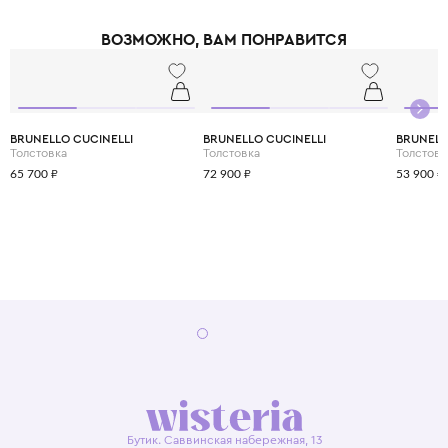
тандем комфорта, современных технологий и экологичности.
ВОЗМОЖНО, ВАМ ПОНРАВИТСЯ
BRUNELLO CUCINELLI
BRUNELLO CUCINELLI
BRUNELL
Толстовка
Толстовка
Толстовк
65 700 ₽
72 900 ₽
53 900 ₽
Бутик. Саввинская набережная, 13