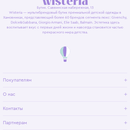
Бутик. Саввинская набережная, 13
Wisteria — мультибрендовый бутик премиальной детской одежды в
Хамовниках, представляющий более 60 брендов сегмента люкс: Givenchy,
Dolce&Gabbana, Giorgio Armani, Elie Saab, Balmain. Эстетика здесь
воспитывает вкус с первых дней жизни и навсегда становится частью
прекрасного мира детства.
Покупателям
Доставка и оплата
О нас
Условия возврата
Гид по размерам
О Wisteria
Контакты
Программа лояльности
Партнерам