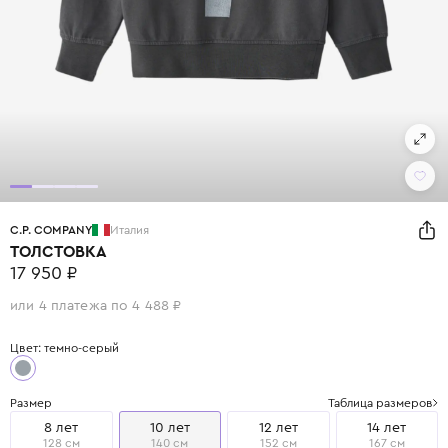
C.P. COMPANY
Италия
ТОЛСТОВКА
17 950 ₽
или 4 платежа по 4 488 ₽
Цвет: темно-серый
Размер
Таблица размеров
8 лет
10 лет
12 лет
14 лет
128 см
140 см
152 см
167 см