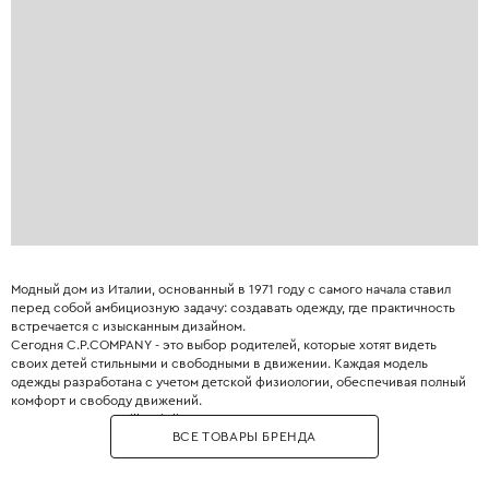
Модный дом из Италии, основанный в 1971 году с самого начала ставил
перед собой амбициозную задачу: создавать одежду, где практичность
встречается с изысканным дизайном.
Сегодня C.P.COMPANY - это выбор родителей, которые хотят видеть
своих детей стильными и свободными в движении. Каждая модель
одежды разработана с учетом детской физиологии, обеспечивая полный
комфорт и свободу движений.
Культовая куртка Mille Miglia со знаменитым капюшоном с двумя линзами
ВСЕ ТОВАРЫ БРЕНДА
(изначально для гонщиков, теперь - стильный и функциональный
аксессуар). Изделия бренда приятно носить, они служат годами и не
теряют вида.