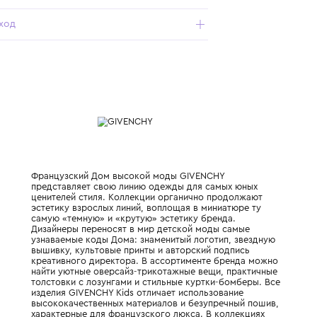
малышах;
- безопасная застежка на плече;
- с вышивкой на груди;
- мягкий хлопковый материал — лучший выбор для детей.
Характеристики
Состав и уход
Французский Дом высокой моды GIVENCH
представляет свою линию одежды для са