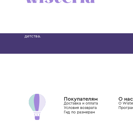
6 лет
8 лет
10 лет
12 лет
12+ лет
6 лет
8 лет
10 лет
BRUNELLO CUCINELLI
BRUNELLO CUCINELLI
Толстовка
Толстовка
65 700 ₽
72 900 ₽
Бутик. Саввинская набережная, 13
Wisteria — мультибрендовый бутик премиальн
Хамовниках, представляющий более 60 брендо
Dolce&Gabbana, Giorgio Armani, Elie Saab, Balm
вкус с первых дней жизни и навсегда станови
детства.