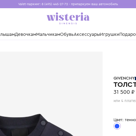
Valet-паркинг: 8 (495) 445-27-72 - припаркуем ваш авто
Бесплатная доставка при заказе от 15 000 ₽
Установите приложение, чтобы покупки были еще удо
нды
Малышам
Девочкам
Мальчикам
Обувь
Аксессуары
Игр