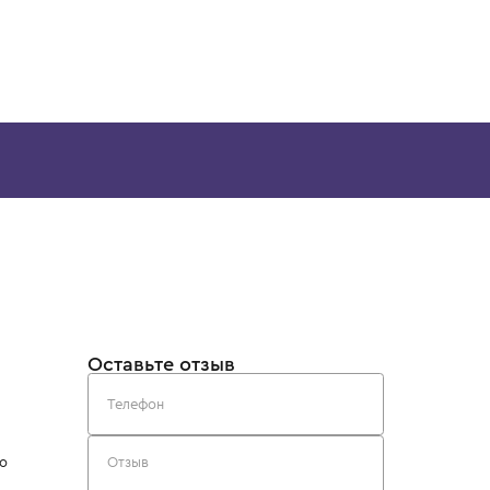
10 лет
12 лет
12+ лет
14 лет
10 лет
12 лет
8 лет
10 лет
I
STONE ISLAND
STONE ISLAN
Толстовка
Толстовка
25 200 ₽
24 900 ₽
Скачайте наше
приложение