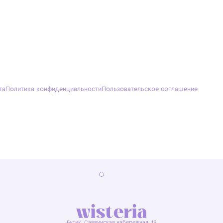
О нас
Партнерам
Кон
О Wisteria
+7 (495) 818-61-86
+7 (49
Программа лояльности
sales@wisteriakids.ru
+7 (91
(TG/M
Бутик
Саввин
Ежедн
22:00