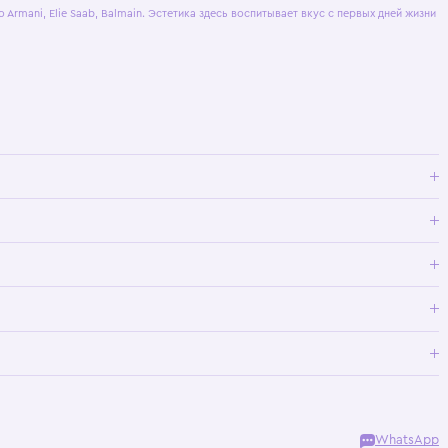
персональных данных
и принимаю усло
публичной оферты
и
политики
конфиденциальности
.
ашение
bana, Giorgio Armani, Elie Saab, Balmain. Эстетика здесь воспитывает вк
тва.