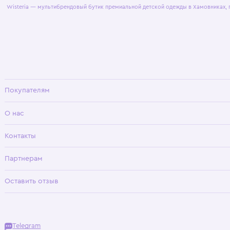
© 2025 WisteriaKids
Публична
Wisteria — мультибрендовый бутик премиальной детской одежды в Хамовни