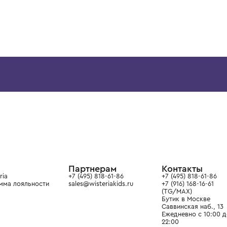
12 лет
12+ лет
6 лет
8 лет
10 лет
12 лет
12+ лет
6 лет
8 лет
BRUNELLO CUCINELLI
BRUNELLO CUCINELL
Толстовка
Толстовка
53 900 ₽
72 900 ₽
ой детской одежды в
в сегмента люкс: Givenchy,
ain. Эстетика здесь воспитывает
тся частью прекрасного мира