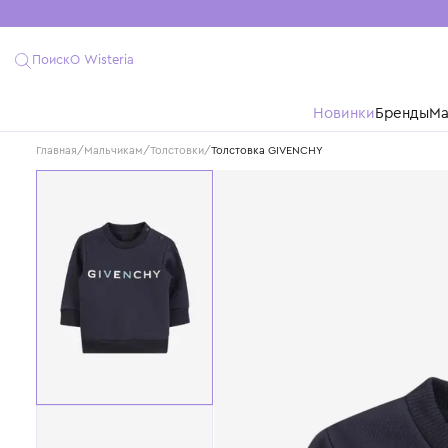
Поиск
О Wisteria
Новинки
Бре
Главная
/
Мальчикам
/
Толстовки
/
Толстовка GIVENCHY