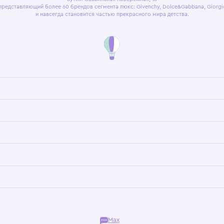
я оферта
Политика конфиденциальности
Пользовательское согл
Бутик. Саввинская набережная, 13
ках, представляющий более 60 брендов сегмента люкс: Givenchy, Dolce&Gab
и навсегда становится частью прекрасного мира детс