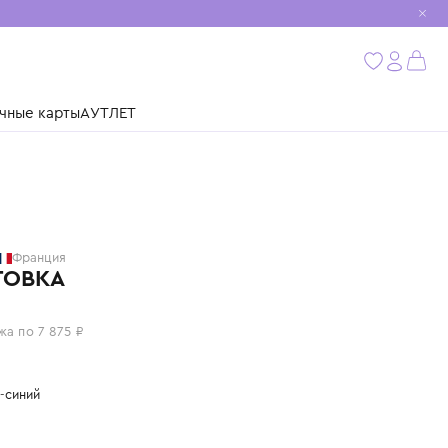
мобиль
бнее
ушки
Подарочные карты
АУТЛЕТ
GIVENCHY
Франция
ТОЛСТОВКА
31 500 ₽
или 4 платежа по 7 875 ₽
Цвет: темно-синий