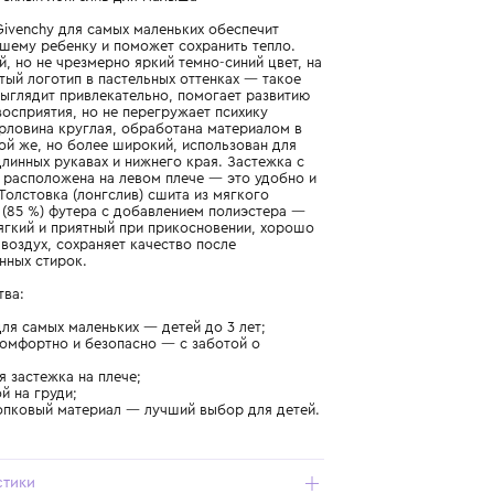
Подробнее о продукте
Арт. H30884-853_504_1Y
Удобный и теплый лонгслив для малыша
Толстовка Givenchy для самых маленьких обеспечит
комфорт вашему ребенку и поможет сохранить тепло.
Насыщенный, но не чрезмерно яркий темно-синий цвет, на
груди вышитый логотип в пастельных оттенках — такое
сочетание выглядит привлекательно, помогает развитию
цветового восприятия, но не перегружает психику
малыша. Горловина круглая, обработана материалом в
рубчик. Такой же, но более широкий, использован для
манжет на длинных рукавах и нижнего края. Застежка с
пуговицами расположена на левом плече — это удобно и
безопасно. Толстовка (лонгслив) сшита из мягкого
хлопкового (85 %) футера с добавлением полиэстера —
материал мягкий и приятный при прикосновении, хорошо
пропускает воздух, сохраняет качество после
многочисленных стирок.
Преимущества:
- Givenchy для самых маленьких — детей до 3 лет;
- стильно, комфортно и безопасно — с заботой о