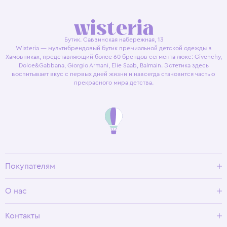
Бутик. Саввинская набережная, 13
Wisteria — мультибрендовый бутик премиальной детской одежды в
Хамовниках, представляющий более 60 брендов сегмента люкс: Givenchy,
Dolce&Gabbana, Giorgio Armani, Elie Saab, Balmain. Эстетика здесь
воспитывает вкус с первых дней жизни и навсегда становится частью
прекрасного мира детства.
Покупателям
Доставка и оплата
О нас
Условия возврата
Гид по размерам
О Wisteria
Контакты
Программа лояльности