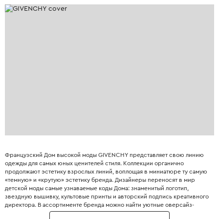
Французский Дом высокой моды GIVENCHY представляет свою линию
одежды для самых юных ценителей стиля. Коллекции органично
продолжают эстетику взрослых линий, воплощая в миниатюре ту самую
«темную» и «крутую» эстетику бренда. Дизайнеры переносят в мир
детской моды самые узнаваемые коды Дома: знаменитый логотип,
звездную вышивку, культовые принты и авторский подпись креативного
директора. В ассортименте бренда можно найти уютные оверсайз-
трикотажные вещи, практичные толстовки с лозунгами и стильные