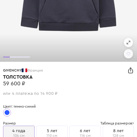
GIVENCHY
Франция
ТОЛСТОВКА
59 600 ₽
или 4 платежа по 14 900 ₽
Цвет: темно-синий
Размер
Таблица размеров
4 года
5 лет
6 лет
8 лет
104 см
110 см
116 см
128 см