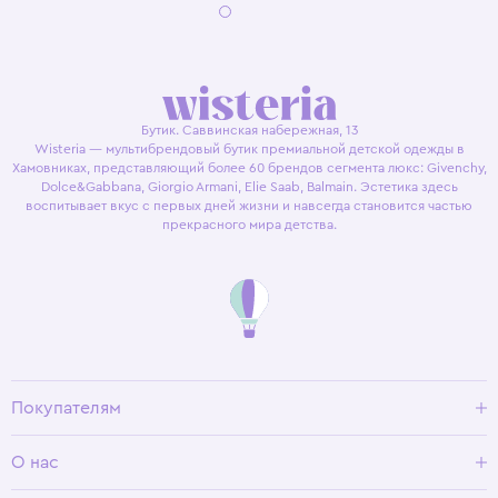
Бутик. Саввинская набережная, 13
Wisteria — мультибрендовый бутик премиальной детской одежды в
Хамовниках, представляющий более 60 брендов сегмента люкс: Givenchy,
Dolce&Gabbana, Giorgio Armani, Elie Saab, Balmain. Эстетика здесь
воспитывает вкус с первых дней жизни и навсегда становится частью
прекрасного мира детства.
Покупателям
Доставка и оплата
О нас
Условия возврата
Гид по размерам