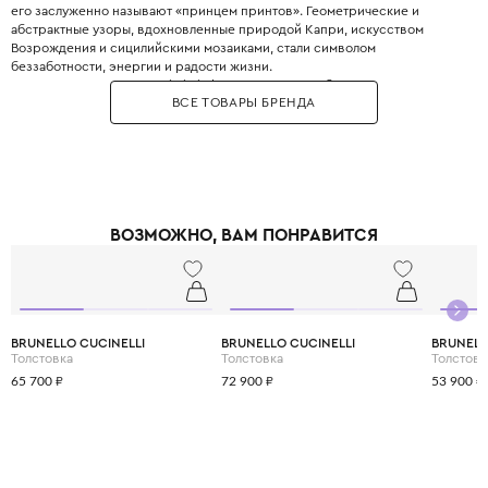
его заслуженно называют «принцем принтов». Геометрические и
абстрактные узоры, вдохновленные природой Капри, искусством
Возрождения и сицилийскими мозаиками, стали символом
беззаботности, энергии и радости жизни.
В 2017 году на выставке Pitti Bimbo во Флоренции была представлена
ВСЕ ТОВАРЫ БРЕНДА
детская линия, которая практически полностью повторяет взрослые
коллекции. Emilio Pucci Junior - это настоящий взрыв цвета и позитива,
это выбор для активных и творческих детей, которые не боятся быть в
центре внимания. Одежда из мягкого шелкового джерси с культовыми
принтами Vivara дарит ощущение праздника и свободы каждый день.
ВОЗМОЖНО, ВАМ ПОНРАВИТСЯ
BRUNELLO CUCINELLI
BRUNELLO CUCINELLI
BRUNELL
Толстовка
Толстовка
Толстовк
65 700 ₽
72 900 ₽
53 900 ₽