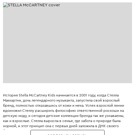
История Stella McCartney Kids начинается в 2001 году, когда Стелла
Маккартни, дочь легендарного музыканта, запустила свой взрослый
бренд, полностью отказавшись от кожи и меха. Успех взрослой линии
вдохновил Стеллу расширить философию ответственной роскоши на
детскую моду, и сегодня детские коллекции бренда так же узнаваемы,
как и взрослые. Стелла выросла в семье, где забота о природе была
нормой, и этот принцип она с первых дней заложила в ДНК своего
бренда. Бренд использует только инновационные экологичные