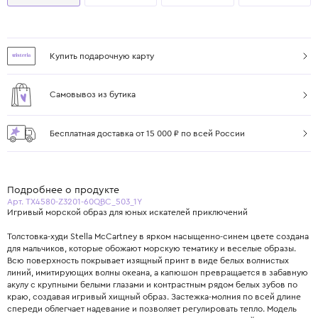
Купить подарочную карту
Самовывоз из бутика
Бесплатная доставка от 15 000 ₽ по всей России
Подробнее о продукте
Арт. TX4580-Z3201-60QBC_503_1Y
Игривый морской образ для юных искателей приключений
Толстовка-худи Stella McCartney в ярком насыщенно-синем цвете создана
для мальчиков, которые обожают морскую тематику и веселые образы.
Всю поверхность покрывает изящный принт в виде белых волнистых
линий, имитирующих волны океана, а капюшон превращается в забавную
акулу с крупными белыми глазами и контрастным рядом белых зубов по
краю, создавая игривый хищный образ. Застежка-молния по всей длине
спереди облегчает надевание и позволяет регулировать тепло. Модель