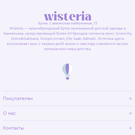
Бутик. Саввинская набережная, 13
Wisteria — мультибрендовый бутик премиальной детской одежды в
Хамовниках, представляющий более 60 брендов сегмента люкс: Givenchy,
Dolce&Gabbana, Giorgio Armani, Elie Saab, Balmain. Эстетика здесь
воспитывает вкус с первых дней жизни и навсегда становится частью
прекрасного мира детства.
Покупателям
Доставка и оплата
О нас
Условия возврата
Гид по размерам
О Wisteria
Контакты
Программа лояльности