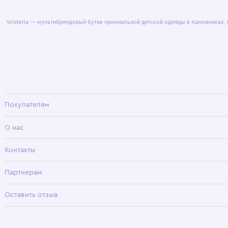
© 2025 WisteriaKids
Публична
Wisteria — мультибрендовый бутик премиальной детской одежды в Хамовни