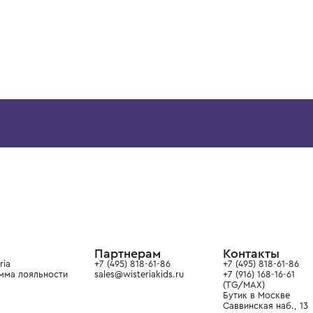
ВОЗМОЖНО, ВАМ ПОНРАВ
12 лет
12+ лет
6 лет
8 лет
10 лет
12 лет
12+ лет
6 лет
8 лет
BRUNELLO CUCINELLI
BRUNELLO CUCINELL
Толстовка
Толстовка
53 900 ₽
72 900 ₽
ой детской одежды в
в сегмента люкс: Givenchy,
ain. Эстетика здесь воспитывает
тся частью прекрасного мира