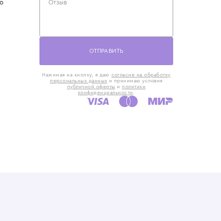
такты
Оставьте отзыв
5) 818-61-86
6) 168-16-61
AX)
 в Москве
ская наб., 13
евно с 10:00 до
ОТПРАВИТЬ