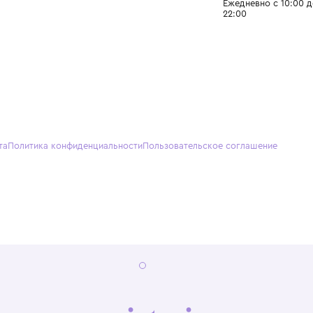
О нас
Партнерам
Кон
О Wisteria
+7 (495) 818-61-86
+7 (49
Программа лояльности
sales@wisteriakids.ru
+7 (91
(TG/M
Бутик
Саввин
Ежедн
22:00