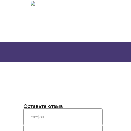
ИТСЯ
10 лет
12 лет
12+ лет
14 лет
10 лет
12 лет
8 лет
10 лет
I
STONE ISLAND
STONE ISLAN
Толстовка
Толстовка
25 200 ₽
24 900 ₽
Скачайте наше
приложение