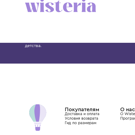
6 лет
8 лет
10 лет
12 лет
12+ лет
6 лет
8 лет
10 лет
BRUNELLO CUCINELLI
BRUNELLO CUCINELLI
Толстовка
Толстовка
65 700 ₽
72 900 ₽
Бутик. Саввинская набережная, 13
Wisteria — мультибрендовый бутик премиальн
Хамовниках, представляющий более 60 брендо
Dolce&Gabbana, Giorgio Armani, Elie Saab, Balm
вкус с первых дней жизни и навсегда станови
детства.