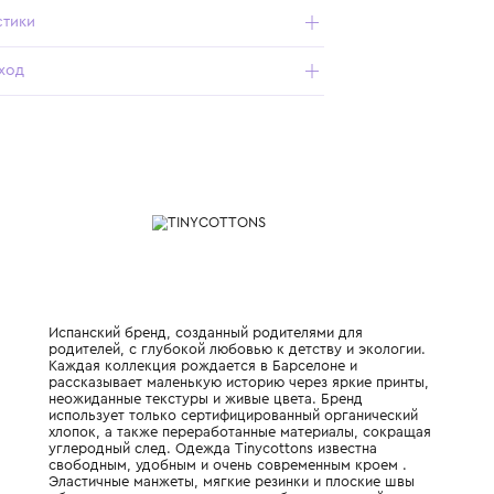
- графичный жизнерадостный принт — яркие желтые
цветы с зелеными листьями вокруг;
- выразительные цвета и гладкая плотная текстура ткани
— даже после стирок;
- манжеты и пояс по низу толстовки помогают сохранить
тепло.
Характеристики
Состав и уход