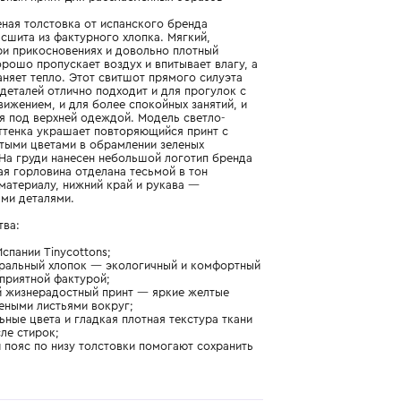
Подробнее о продукте
Арт. SS25-048-N08_080_3Y
Очаровательный принт для расслабленных образов
Светло-зеленая толстовка от испанского бренда
Tinycottons сшита из фактурного хлопка. Мягкий,
приятный при прикосновениях и довольно плотный
материал хорошо пропускает воздух и впитывает влагу, а
также сохраняет тепло. Этот свитшот прямого силуэта
без лишних деталей отлично подходит и для прогулок с
активным движением, и для более спокойных занятий, и
для ношения под верхней одеждой. Модель светло-
розового оттенка украшает повторяющийся принт с
яркими желтыми цветами в обрамлении зеленых
листочков. На груди нанесен небольшой логотип бренда
TINY. Круглая горловина отделана тесьмой в тон
основному материалу, нижний край и рукава —
трикотажными деталями.
Преимущества:
- бренд из Испании Tinycottons;
- 100% натуральный хлопок — экологичный и комфортный
материал с приятной фактурой;