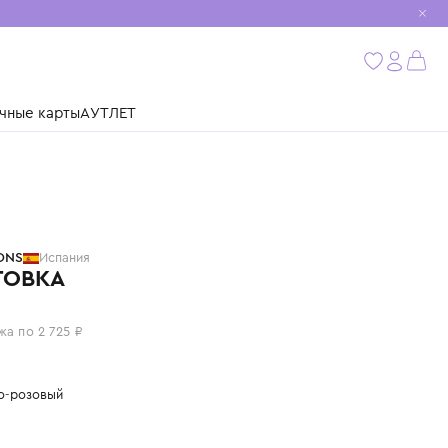
мобиль
бнее
ушки
Подарочные карты
АУТЛЕТ
TINYCOTTONS
Испания
ТОЛСТОВКА
10 900 ₽
или 4 платежа по 2 725 ₽
Цвет: светло-розовый