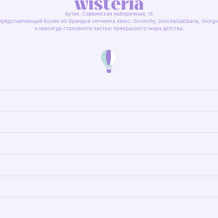
я оферта
Политика конфиденциальности
Пользовательское согл
Бутик. Саввинская набережная, 13
ках, представляющий более 60 брендов сегмента люкс: Givenchy, Dolce&Gab
и навсегда становится частью прекрасного мира детс