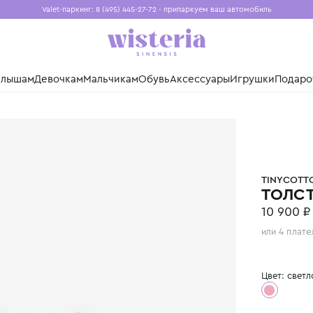
Valet-паркинг: 8 (495) 445-27-72 - припаркуем ваш авто
Бесплатная доставка при заказе от 15 000 ₽
Установите приложение, чтобы покупки были еще удо
нды
Малышам
Девочкам
Мальчикам
Обувь
Аксессуары
Игр