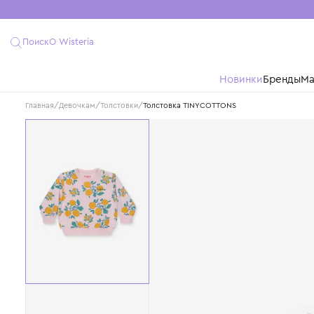
Поиск
О Wisteria
Новинки
Бре
Главная
/
Девочкам
/
Толстовки
/
Толстовка TINYCOTTONS