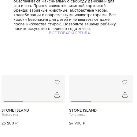
Испанский бренд, созданный родителями 
родителей, с глубокой любовью к детству 
Каждая коллекция рождается в Барселоне
рассказывает маленькую историю через яр
неожиданные текстуры и живые цвета. Бр
использует только сертифицированный ор
хлопок, а также переработанные материа
углеродный след. Одежда Tinycottons изв
свободным, удобным и очень современным
Эластичные манжеты, мягкие резинки и п
обеспечивают максимальную свободу дви
игр и сна. Принты являются визитной карт
бренда: забавные животные, абстрактные 
коллаборации с современными иллюстрат
краски безопасны для детей и не выцвета
после множества стирок. Позвольте ваше
носить искусство с первого года жизни.
ВСЕ ТОВАРЫ БРЕНДА