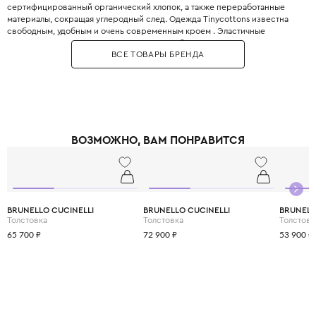
сертифицированный органический хлопок, а также переработанные
материалы, сокращая углеродный след. Одежда Tinycottons известна
свободным, удобным и очень современным кроем . Эластичные
манжеты, мягкие резинки и плоские швы обеспечивают максимальную
ВСЕ ТОВАРЫ БРЕНДА
свободу движений для игр и сна. Принты являются визитной карточкой
бренда: забавные животные, абстрактные узоры, коллаборации с
современными иллюстраторами. Все краски безопасны для детей и не
выцветают даже после множества стирок. Позвольте вашему ребёнку
носить искусство с первого года жизни.
ВОЗМОЖНО, ВАМ ПОНРАВИТСЯ
BRUNELLO CUCINELLI
BRUNELLO CUCINELLI
BRUNELL
Толстовка
Толстовка
Толстовк
65 700 ₽
72 900 ₽
53 900 ₽