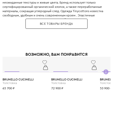
неожиданные текстуры и живые цвета. Бренд использует только
сертифицированный органический хлопок, а также переработанные
материалы, сокращая углеродный след. Одежда Tinycottons известна
свободным, удобным и очень современным кроем . Эластичные
манжеты, мягкие резинки и плоские швы обеспечивают максимальную
ВСЕ ТОВАРЫ БРЕНДА
свободу движений для игр и сна. Принты являются визитной карточкой
бренда: забавные животные, абстрактные узоры, коллаборации с
современными иллюстраторами. Все краски безопасны для детей и не
выцветают даже после множества стирок. Позвольте вашему ребёнку
носить искусство с первого года жизни.
ВОЗМОЖНО, ВАМ ПОНРАВИТСЯ
BRUNELLO CUCINELLI
BRUNELLO CUCINELLI
BRUNELL
Толстовка
Толстовка
Толстовк
65 700 ₽
72 900 ₽
53 900 ₽