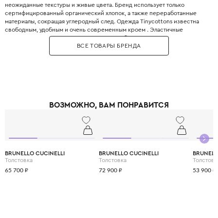
неожиданные текстуры и живые цвета. Бренд использует только
сертифицированный органический хлопок, а также переработанные
материалы, сокращая углеродный след. Одежда Tinycottons известна
свободным, удобным и очень современным кроем . Эластичные
манжеты, мягкие резинки и плоские швы обеспечивают максимальную
ВСЕ ТОВАРЫ БРЕНДА
свободу движений для игр и сна. Принты являются визитной карточкой
бренда: забавные животные, абстрактные узоры, коллаборации с
современными иллюстраторами. Все краски безопасны для детей и не
выцветают даже после множества стирок. Позвольте вашему ребёнку
носить искусство с первого года жизни.
ВОЗМОЖНО, ВАМ ПОНРАВИТСЯ
BRUNELLO CUCINELLI
BRUNELLO CUCINELLI
BRUNELL
Толстовка
Толстовка
Толстовк
65 700 ₽
72 900 ₽
53 900 ₽