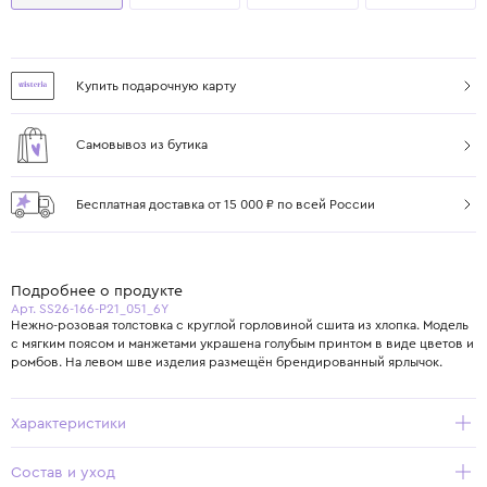
Купить подарочную карту
Самовывоз из бутика
Бесплатная доставка от 15 000 ₽ по всей России
Подробнее о продукте
Арт. SS26-166-P21_051_6Y
Нежно-розовая толстовка с круглой горловиной сшита из хлопка. Модель
с мягким поясом и манжетами украшена голубым принтом в виде цветов и
ромбов. На левом шве изделия размещён брендированный ярлычок.
Характеристики
Состав и уход