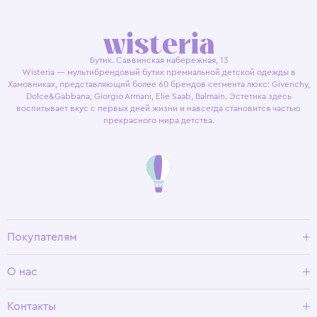
Бутик. Саввинская набережная, 13
Wisteria — мультибрендовый бутик премиальной детской одежды в
Хамовниках, представляющий более 60 брендов сегмента люкс: Givenchy,
Dolce&Gabbana, Giorgio Armani, Elie Saab, Balmain. Эстетика здесь
воспитывает вкус с первых дней жизни и навсегда становится частью
прекрасного мира детства.
Покупателям
Доставка и оплата
О нас
Условия возврата
Гид по размерам
О Wisteria
Контакты
Программа лояльности