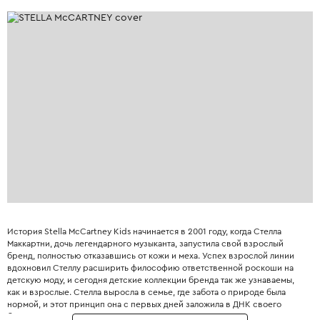
История Stella McCartney Kids начинается в 2001 году, когда Стелла
Маккартни, дочь легендарного музыканта, запустила свой взрослый
бренд, полностью отказавшись от кожи и меха. Успех взрослой линии
вдохновил Стеллу расширить философию ответственной роскоши на
детскую моду, и сегодня детские коллекции бренда так же узнаваемы,
как и взрослые. Стелла выросла в семье, где забота о природе была
нормой, и этот принцип она с первых дней заложила в ДНК своего
бренда. Бренд использует только инновационные экологичные