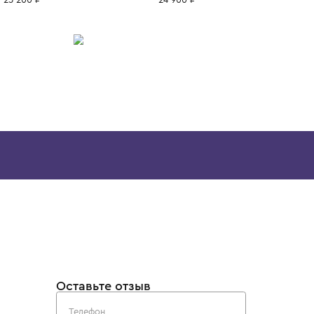
будущее планеты.
ИТСЯ
10 лет
12 лет
12+ лет
14 лет
10 лет
12 лет
8 лет
10 лет
I
STONE ISLAND
STONE ISLAN
Толстовка
Толстовка
25 200 ₽
24 900 ₽
Скачайте наше
приложение