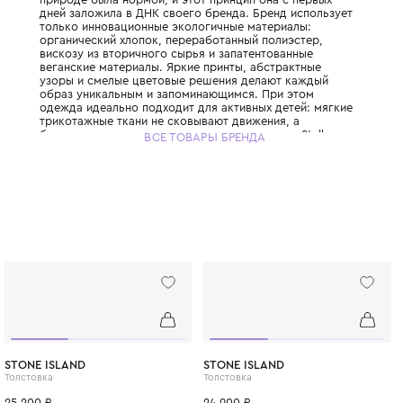
История Stella McCartney Kids начинается в
когда Стелла Маккартни, дочь легендарно
запустила свой взрослый бренд, полность
отказавшись от кожи и меха. Успех взросл
вдохновил Стеллу расширить философию
ответственной роскоши на детскую моду, 
детские коллекции бренда так же узнаваем
взрослые. Стелла выросла в семье, где за
природе была нормой, и этот принцип она
дней заложила в ДНК своего бренда. Брен
только инновационные экологичные матер
органический хлопок, переработанный пол
вискозу из вторичного сырья и запатенто
веганские материалы. Яркие принты, абст
узоры и смелые цветовые решения делаю
образ уникальным и запоминающимся. При
одежда идеально подходит для активных д
трикотажные ткани не сковывают движения
бесшовные технологии исключают натирание
ВСЕ ТОВАРЫ БРЕНДА
McCartney Kids создаётся небольшими пар
соответствуя принципам slow fashion: каж
остаётся актуальной не один сезон. Выбира
McCartney Kids, вы инвестируете в стиль, 