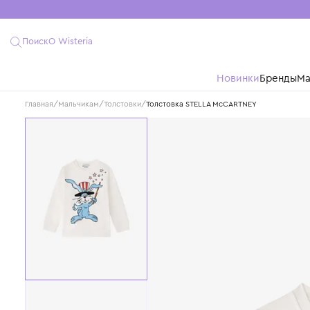
Поиск
О Wisteria
Новинки
Бре
Главная
/
Мальчикам
/
Толстовки
/
Толстовка STELLA McCARTNEY