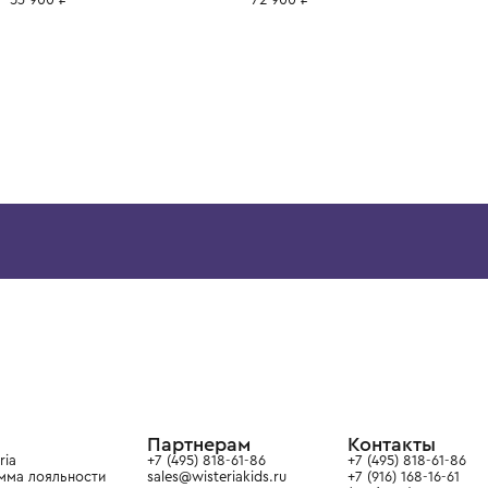
ВОЗМОЖНО, ВАМ ПОНРАВ
12 лет
12+ лет
6 лет
8 лет
10 лет
12 лет
12+ лет
6 лет
8 лет
BRUNELLO CUCINELLI
BRUNELLO CUCINELL
Толстовка
Толстовка
53 900 ₽
72 900 ₽
ой детской одежды в
в сегмента люкс: Givenchy,
ain. Эстетика здесь воспитывает
тся частью прекрасного мира