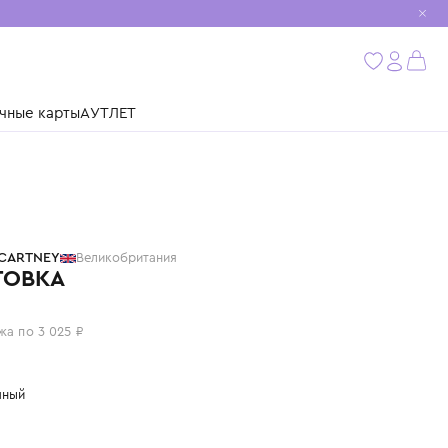
мобиль
бнее
ушки
Подарочные карты
АУТЛЕТ
STELLA MCCARTNEY
Великобритания
ТОЛСТОВКА
12 100 ₽
или 4 платежа по 3 025 ₽
Цвет: молочный