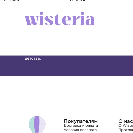
6 лет
8 лет
10 лет
12 лет
12+ лет
6 лет
8 лет
10 лет
BRUNELLO CUCINELLI
BRUNELLO CUCINELLI
Толстовка
Толстовка
65 700 ₽
72 900 ₽
Бутик. Саввинская набережная, 13
Wisteria — мультибрендовый бутик премиальн
Хамовниках, представляющий более 60 брендо
Dolce&Gabbana, Giorgio Armani, Elie Saab, Balm
вкус с первых дней жизни и навсегда станови