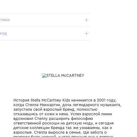
запоминающийся каламбур;
- прямой свободный крой с длинными рукавами
обеспечивает удобную посадку и не стесняет движений во
время активных игр;
- круглый вырез горловины с аккуратной отделкой из
мягкого рибана удобен в использовании;
- все швы и нанесение принта выполнены качественно, что
гарантирует долговечность модели и сохранение яркости
рисунка.
Характеристики
Состав и уход