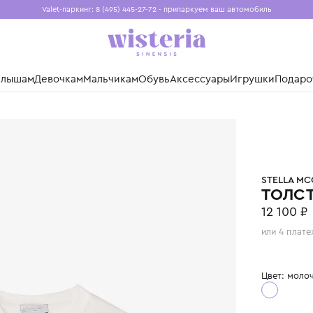
Valet-паркинг: 8 (495) 445-27-72 - припаркуем ваш авто
Бесплатная доставка при заказе от 15 000 ₽
Установите приложение, чтобы покупки были еще удо
нды
Малышам
Девочкам
Мальчикам
Обувь
Аксессуары
Игр