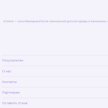
© 2025 WisteriaKids
Публична
Wisteria — мультибрендовый бутик премиальной детской одежды в Хамовни