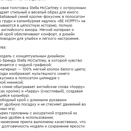
Подробнее о продукте
Арт. TW4P10-Z0499-101_021_4Y
Игривый каламбур и магия в деталях
Белая хлопковая толстовка Stella McCartney с остроумным
принтом создает стильный и веселый образ для юного
мечтателя. Забавный синий кролик-фокусник в полосатом
цилиндре на груди и каламбурная надпись «BE HOPPY!» на
спине складываются в целостную историю, полную
игривости и английского юмора. Мягкий материал и
классический крой обеспечивают комфорт, а дизайн
становится поводом для улыбки и легкого настроения.
Преимущества:
- стильная модель с концептуальным дизайном
британского бренда Stella McCartney, в которой чувство
юмора встречается с модной графикой;
- основной материал — 100% мягкий хлопок белого цвета;
- принт на груди изображает мультяшного синего
кролика-фокусника в полосатом цилиндре с
выразительной мимикой;
- надпись на спине обыгрывает английские слова «hoppy»
(прыгучий, как кролик) и «happy» (счастливый), создавая