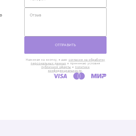
такты
Оставьте отзыв
5) 818-61-86
6) 168-16-61
AX)
 в Москве
ская наб., 13
евно с 10:00 до