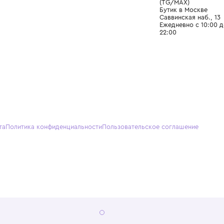
О нас
Партнерам
Кон
О Wisteria
+7 (495) 818-61-86
+7 (49
Программа лояльности
sales@wisteriakids.ru
+7 (91
(TG/M
Бутик
Саввин
Ежедн
22:00