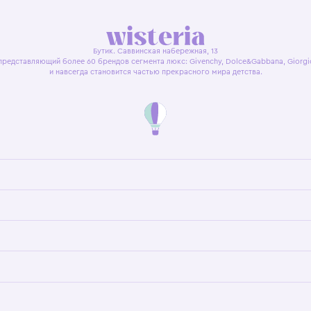
я оферта
Политика конфиденциальности
Пользовательское согл
Бутик. Саввинская набережная, 13
ках, представляющий более 60 брендов сегмента люкс: Givenchy, Dolce&Gab