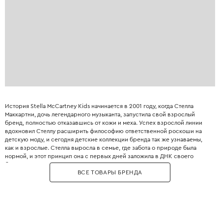
История Stella McCartney Kids начинается в 2001 году, когда Стелла
Маккартни, дочь легендарного музыканта, запустила свой взрослый
бренд, полностью отказавшись от кожи и меха. Успех взрослой линии
вдохновил Стеллу расширить философию ответственной роскоши на
детскую моду, и сегодня детские коллекции бренда так же узнаваемы,
как и взрослые. Стелла выросла в семье, где забота о природе была
нормой, и этот принцип она с первых дней заложила в ДНК своего
бренда. Бренд использует только инновационные экологичные
ВСЕ ТОВАРЫ БРЕНДА
материалы: органический хлопок, переработанный полиэстер, вискозу
из вторичного сырья и запатентованные веганские материалы. Яркие
принты, абстрактные узоры и смелые цветовые решения делают каждый
образ уникальным и запоминающимся. При этом одежда идеально
подходит для активных детей: мягкие трикотажные ткани не сковывают
движения, а бесшовные технологии исключают натирание. Stella