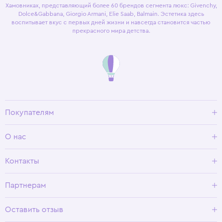
Хамовниках, представляющий более 60 брендов сегмента люкс: Givenchy,
Dolce&Gabbana, Giorgio Armani, Elie Saab, Balmain. Эстетика здесь
воспитывает вкус с первых дней жизни и навсегда становится частью
прекрасного мира детства.
Покупателям
Доставка и оплата
О нас
Условия возврата
Гид по размерам
О Wisteria
Контакты
Программа лояльности
Партнерам
Оставить отзыв