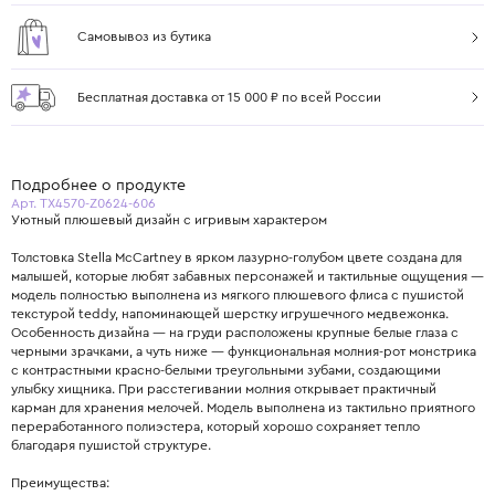
Самовывоз из бутика
Бесплатная доставка от 15 000 ₽ по всей России
Подробнее о продукте
Арт. TX4570-Z0624-606
Уютный плюшевый дизайн с игривым характером
Толстовка Stella McCartney в ярком лазурно-голубом цвете создана для
малышей, которые любят забавных персонажей и тактильные ощущения —
модель полностью выполнена из мягкого плюшевого флиса с пушистой
текстурой teddy, напоминающей шерстку игрушечного медвежонка.
Особенность дизайна — на груди расположены крупные белые глаза с
черными зрачками, а чуть ниже — функциональная молния-рот монстрика
с контрастными красно-белыми треугольными зубами, создающими
улыбку хищника. При расстегивании молния открывает практичный
карман для хранения мелочей. Модель выполнена из тактильно приятного
переработанного полиэстера, который хорошо сохраняет тепло
благодаря пушистой структуре.
Преимущества: