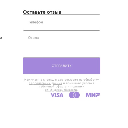
такты
Оставьте отзыв
5) 818-61-86
6) 168-16-61
AX)
 в Москве
ская наб., 13
евно с 10:00 до