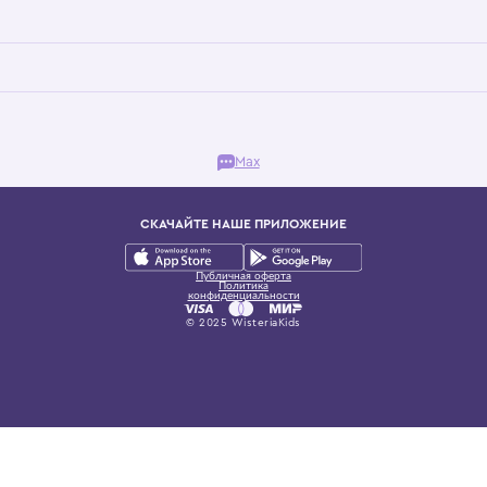
Бутик. Саввинская набережная, 13
ках, представляющий более 60 брендов сегмента люкс: Givenchy, Dolce&Gab
и навсегда становится частью прекрасного мира детс