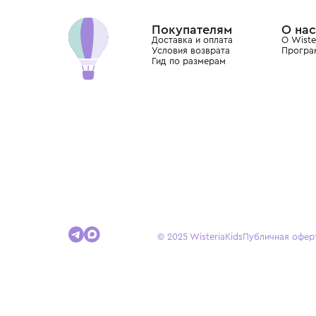
Dolce&Gabbana, Giorgio Armani, Elie Saab, Balm
вкус с первых дней жизни и навсегда станови
детства.
Покупателям
Доставка и оплата
Условия возврата
Гид по размерам