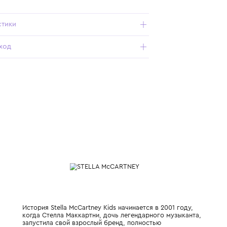
Подробнее о продукте
Арт. TX4C50-Z0453-961_900_8Y
Характеристики
Состав и уход