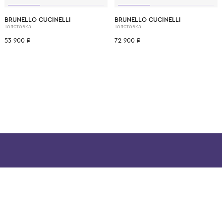
ВОЗМОЖНО, ВАМ ПОНРАВ
12 лет
12+ лет
6 лет
8 лет
10 лет
12 лет
12+ лет
6 лет
8 лет
BRUNELLO CUCINELLI
BRUNELLO CUCINELL
Толстовка
Толстовка
53 900 ₽
72 900 ₽
ой детской одежды в
в сегмента люкс: Givenchy,