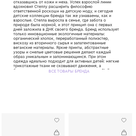
История Stella McCartney Kids начинается в
когда Стелла Маккартни, дочь легендарно
запустила свой взрослый бренд, полность
отказавшись от кожи и меха. Успех взросл
вдохновил Стеллу расширить философию
ответственной роскоши на детскую моду, 
детские коллекции бренда так же узнаваем
взрослые. Стелла выросла в семье, где за
природе была нормой, и этот принцип она
дней заложила в ДНК своего бренда. Брен
только инновационные экологичные матер
органический хлопок, переработанный пол
вискозу из вторичного сырья и запатенто
веганские материалы. Яркие принты, абст
узоры и смелые цветовые решения делаю
образ уникальным и запоминающимся. При
одежда идеально подходит для активных д
трикотажные ткани не сковывают движения
бесшовные технологии исключают натирание
ВСЕ ТОВАРЫ БРЕНДА
McCartney Kids создаётся небольшими пар
соответствуя принципам slow fashion: каж