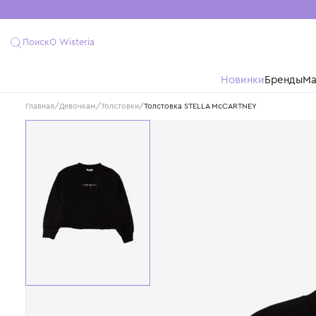
Поиск
О Wisteria
Новинки
Бре
Главная
/
Девочкам
/
Толстовки
/
Толстовка STELLA McCARTNEY