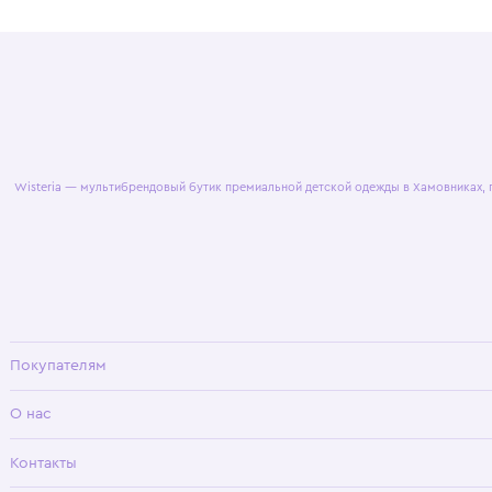
© 2025 WisteriaKids
Публична