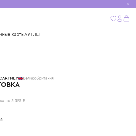
мобиль
бнее
ушки
Подарочные карты
АУТЛЕТ
STELLA MCCARTNEY
Великобритания
ТОЛСТОВКА
13 300 ₽
или 4 платежа по 3 325 ₽
Цвет: черный