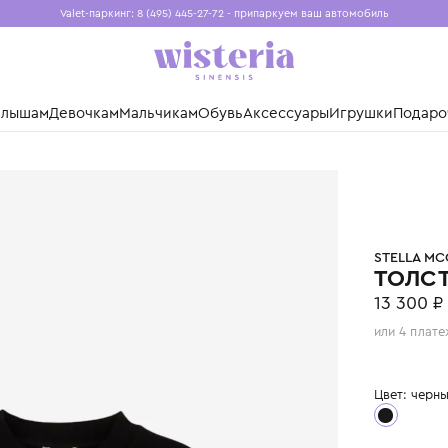
Valet-паркинг: 8 (495) 445-27-72 - припаркуем ваш авто
Бесплатная доставка при заказе от 15 000 ₽
Установите приложение, чтобы покупки были еще удо
нды
Малышам
Девочкам
Мальчикам
Обувь
Аксессуары
Игр