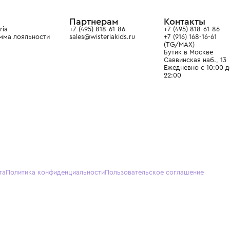
ain. Эстетика здесь воспитывает
тся частью прекрасного мира
О нас
Партнерам
Кон
О Wisteria
+7 (495) 818-61-86
+7 (49
Программа лояльности
sales@wisteriakids.ru
+7 (91
(TG/M
Бутик
Саввин
Ежедн
22:00