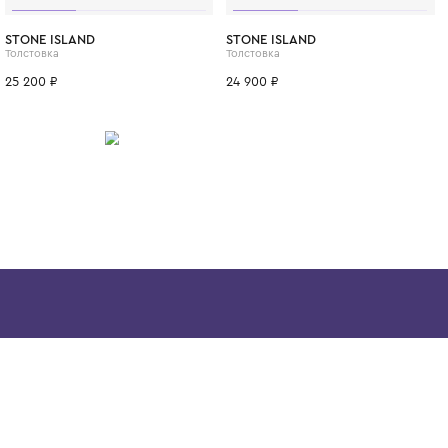
остаётся актуальной не один сезон. Выбира
McCartney Kids, вы инвестируете в стиль, 
будущее планеты.
ИТСЯ
10 лет
12 лет
12+ лет
14 лет
10 лет
12 лет
8 лет
10 лет
I
STONE ISLAND
STONE ISLAN
Толстовка
Толстовка
25 200 ₽
24 900 ₽
Скачайте наше
приложение