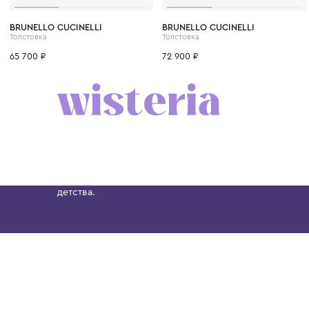
6 лет
8 лет
10 лет
12 лет
12+ лет
6 лет
8 лет
10 лет
BRUNELLO CUCINELLI
BRUNELLO CUCINELLI
Толстовка
Толстовка
65 700 ₽
72 900 ₽
Бутик. Саввинская набережная, 13
Wisteria — мультибрендовый бутик премиальн
Хамовниках, представляющий более 60 брендо