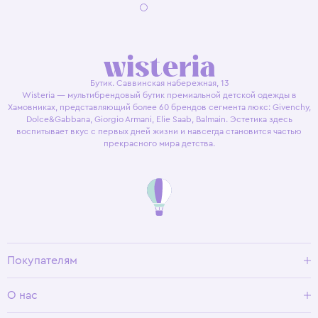
Бутик. Саввинская набережная, 13
Wisteria — мультибрендовый бутик премиальной детской одежды в
Хамовниках, представляющий более 60 брендов сегмента люкс: Givenchy,
Dolce&Gabbana, Giorgio Armani, Elie Saab, Balmain. Эстетика здесь
воспитывает вкус с первых дней жизни и навсегда становится частью
прекрасного мира детства.
Покупателям
Доставка и оплата
О нас
Условия возврата
Гид по размерам