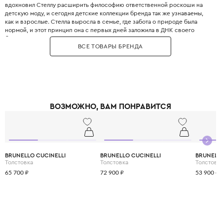
вдохновил Стеллу расширить философию ответственной роскоши на
детскую моду, и сегодня детские коллекции бренда так же узнаваемы,
как и взрослые. Стелла выросла в семье, где забота о природе была
нормой, и этот принцип она с первых дней заложила в ДНК своего
бренда. Бренд использует только инновационные экологичные
ВСЕ ТОВАРЫ БРЕНДА
материалы: органический хлопок, переработанный полиэстер, вискозу
из вторичного сырья и запатентованные веганские материалы. Яркие
принты, абстрактные узоры и смелые цветовые решения делают каждый
образ уникальным и запоминающимся. При этом одежда идеально
подходит для активных детей: мягкие трикотажные ткани не сковывают
движения, а бесшовные технологии исключают натирание. Stella
McCartney Kids создаётся небольшими партиями, соответствуя
ВОЗМОЖНО, ВАМ ПОНРАВИТСЯ
принципам slow fashion: каждая вещь остаётся актуальной не один
сезон. Выбирая Stella McCartney Kids, вы инвестируете в стиль, комфорт
и будущее планеты.
BRUNELLO CUCINELLI
BRUNELLO CUCINELLI
BRUNELL
Толстовка
Толстовка
Толстовк
65 700 ₽
72 900 ₽
53 900 ₽