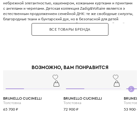
небрежной элегантностью, кашемиром, кожаными куртками и принтами
с ангелами и черепами. Детская коллекция Zadig&Voltaire является э
естественным продолжением семейной ДНК: те же свободные силуэты,
благородные ткани и бунтарский дух, но в безопасной для детей
интерпретации. Бренд использует мягкий кашемир, струящийся шёлк,
ВСЕ ТОВАРЫ БРЕНДА
органический хлопок и веганские материалы. В каждой коллекции -
узнаваемые худи с логотипом бренда, лёгкие платья с асимметричным
подолом, джинсы с потёртостями и стеганые куртки-бомберы. Все вещи
сшиты с учётом европейских стандартов безопасности: отсутствие
мелких деталей, лёгкие застёжки-липучки вместо пуговиц. Цветовая
палитра - фирменные дымчатые оттенки: серый графит, пыльная роза,
бордовый, чёрный и белый, разбавленные редкими яркими акцентами.
ВОЗМОЖНО, ВАМ ПОНРАВИТСЯ
Одежда Zadig&Voltaire идеально подходит для городских прогулок,
школы, путешествий и дружеских вечеринок.
BRUNELLO CUCINELLI
BRUNELLO CUCINELLI
BRUNELL
Толстовка
Толстовка
Толстовк
65 700 ₽
72 900 ₽
53 900 ₽