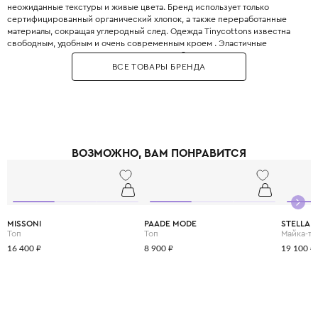
неожиданные текстуры и живые цвета. Бренд использует только
сертифицированный органический хлопок, а также переработанные
материалы, сокращая углеродный след. Одежда Tinycottons известна
свободным, удобным и очень современным кроем . Эластичные
манжеты, мягкие резинки и плоские швы обеспечивают максимальную
ВСЕ ТОВАРЫ БРЕНДА
свободу движений для игр и сна. Принты являются визитной карточкой
бренда: забавные животные, абстрактные узоры, коллаборации с
современными иллюстраторами. Все краски безопасны для детей и не
выцветают даже после множества стирок. Позвольте вашему ребёнку
носить искусство с первого года жизни.
ВОЗМОЖНО, ВАМ ПОНРАВИТСЯ
MISSONI
PAADE MODE
STELLA 
Топ
Топ
Майка-то
16 400 ₽
8 900 ₽
19 100 ₽