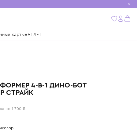
мобиль
бнее
ушки
Подарочные карты
АУТЛЕТ
DINOSTER
ТРАНСФОРМЕР 4-В-1 ДИНО-БОТ
РАПТОР СТРАЙК
6 800 ₽
или 4 платежа по 1 700 ₽