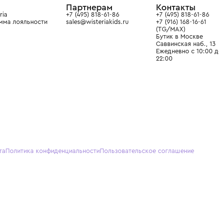
О нас
Партнерам
Кон
О Wisteria
+7 (495) 818-61-86
+7 (49
Программа лояльности
sales@wisteriakids.ru
+7 (91
(TG/M
Бутик
Саввин
Ежедн
22:00