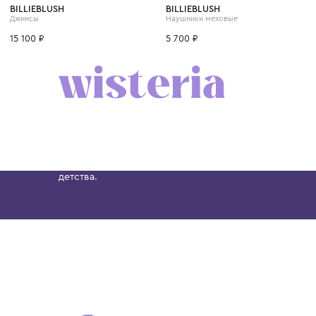
4 года
6 лет
8 лет
10 лет
12 лет
BILLIEBLUSH
BILLIEBLUSH
Джинсы
Наушники меховые
15 100 ₽
5 700 ₽
Бутик. Саввинская набережная, 13
Wisteria — мультибрендовый бутик премиальн
Хамовниках, представляющий более 60 брендо
Dolce&Gabbana, Giorgio Armani, Elie Saab, Balm
вкус с первых дней жизни и навсегда станови
детства.