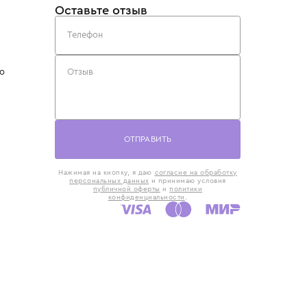
такты
Оставьте отзыв
5) 818-61-86
6) 168-16-61
AX)
 в Москве
ская наб., 13
евно с 10:00 до
ОТПРАВИТЬ