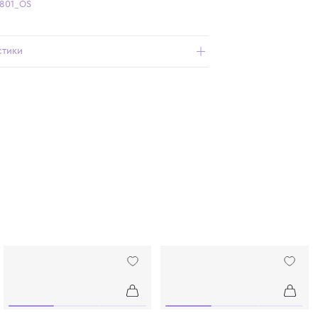
Бесплатная доставка от 15 000 ₽ по всей России
Подробнее о продукте
Арт. 69036_801_OS
Характеристики