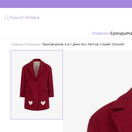
Поиск
О Wisteria
Новинки
Бре
Главная
/
Малышам
/
Трансформер 4-в-1 Дино-бот Раптор Страйк Dino