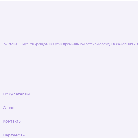
© 2025 WisteriaKids
Публична
Wisteria — мультибрендовый бутик премиальной детской одежды в Хамовни