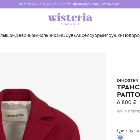
Valet-паркинг: 8 (495) 445-27-72 - припаркуем ваш авто
Бесплатная доставка при заказе от 15 000 ₽
Установите приложение, чтобы покупки были еще удо
нды
Малышам
Девочкам
Мальчикам
Обувь
Аксессуары
Игр
ster