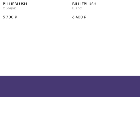
ВОЗМОЖНО, ВАМ ПОНРАВ
BILLIEBLUSH
BILLIEBLUSH
Ободок
Шарф
5 700 ₽
6 400 ₽
ой детской одежды в
в сегмента люкс: Givenchy,
ain. Эстетика здесь воспитывает
тся частью прекрасного мира