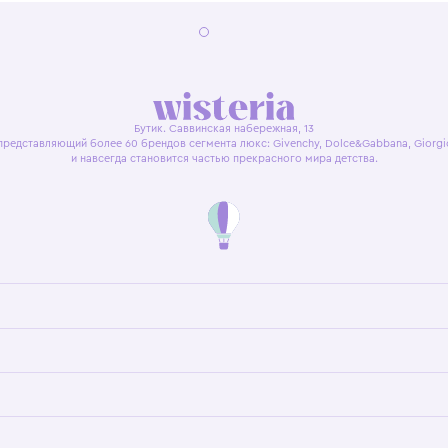
я оферта
Политика конфиденциальности
Пользовательское согл
Бутик. Саввинская набережная, 13
ках, представляющий более 60 брендов сегмента люкс: Givenchy, Dolce&Gab
и навсегда становится частью прекрасного мира детс