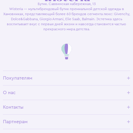
Бутик. Саввинская набережная, 13
Wisteria — мультибрендовый бутик премиальной детской одежды в
Хамовниках, представляющий более 60 брендов сегмента люкс: Givenchy,
Dolce&Gabbana, Giorgio Armani, Elie Saab, Balmain. Эстетика здесь
воспитывает вкус с первых дней жизни и навсегда становится частью
прекрасного мира детства.
Покупателям
Доставка и оплата
О нас
Условия возврата
Гид по размерам
О Wisteria
Контакты
Программа лояльности
Партнерам