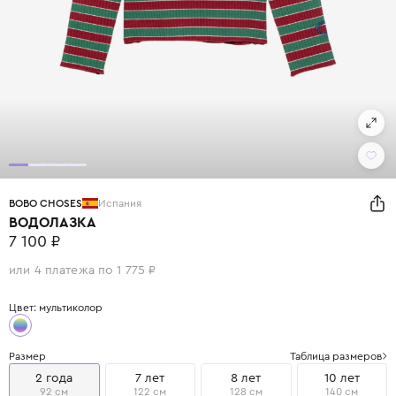
BOBO CHOSES
Испания
ВОДОЛАЗКА
7 100 ₽
или 4 платежа по 1 775 ₽
Цвет: мультиколор
Размер
Таблица размеров
2 года
7 лет
8 лет
10 лет
92 см
122 см
128 см
140 см