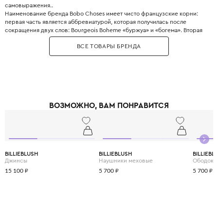
самовыражения..
Наименование бренда Bobo Choses имеет чисто французские корни:
первая часть является аббревиатурой, которая получилась после
сокращения двух слов: Bourgeois Boheme «буржуа» и «богема». Вторая
часть переводится как «вещи».
ВСЕ ТОВАРЫ БРЕНДА
Главное отличие Bobo Choses - узнаваемый художественный стиль:
наивные принты, комфортные свободные силуэты и использование
экологичных материалов.
Необычное сочетание приглушенной цветовой палитры и винтажных
принтов приходится по вкусу как детям, так и их родителям. Это удачный
тандем комфорта, современных технологий и экологичности.
ВОЗМОЖНО, ВАМ ПОНРАВИТСЯ
BILLIEBLUSH
BILLIEBLUSH
BILLIEBL
Джинсы
Наушники меховые
Ободок
15 100 ₽
5 700 ₽
5 700 ₽