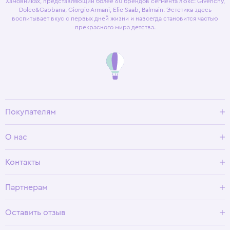
Хамовниках, представляющий более 60 брендов сегмента люкс: Givenchy,
Dolce&Gabbana, Giorgio Armani, Elie Saab, Balmain. Эстетика здесь
воспитывает вкус с первых дней жизни и навсегда становится частью
прекрасного мира детства.
Покупателям
Доставка и оплата
О нас
Условия возврата
Гид по размерам
О Wisteria
Контакты
Программа лояльности
Партнерам
Оставить отзыв