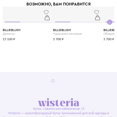
ВОЗМОЖНО, ВАМ ПОНРАВИТСЯ
BILLIEBLUSH
BILLIEBLUSH
BILLIEBL
Джинсы
Наушники меховые
Ободок
15 100 ₽
5 700 ₽
5 700 ₽
Бутик. Саввинская набережная, 13
Wisteria — мультибрендовый бутик премиальной детской одежды в