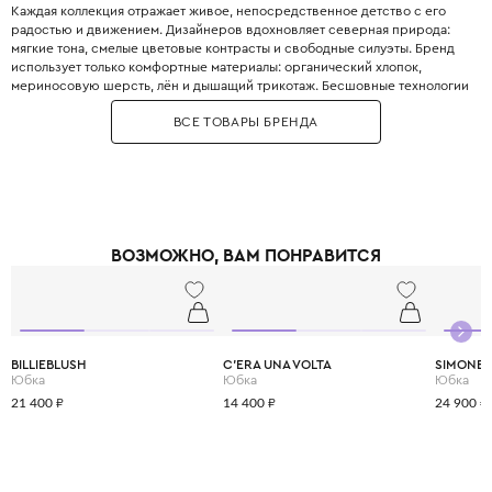
Каждая коллекция отражает живое, непосредственное детство с его
радостью и движением. Дизайнеров вдохновляет северная природа:
мягкие тона, смелые цветовые контрасты и свободные силуэты. Бренд
использует только комфортные материалы: органический хлопок,
мериносовую шерсть, лён и дышащий трикотаж. Бесшовные технологии
изготовления не раздражают нежную кожу даже во время активных игр.
ВСЕ ТОВАРЫ БРЕНДА
Paade Mode следует принципам этичного производства и slow fashion.
Коллекции выпускаются ограниченными партиями. Эта одежда подходит
и для праздника, и для повседневной жизни. Родители выбирают Paade
Mode за свободу самовыражения, которую он дарит детям.
ВОЗМОЖНО, ВАМ ПОНРАВИТСЯ
BILLIEBLUSH
C'ERA UNA VOLTA
SIMONET
Юбка
Юбка
Юбка
21 400 ₽
14 400 ₽
24 900 ₽