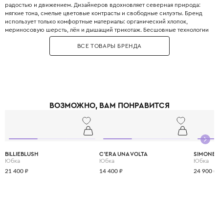
радостью и движением. Дизайнеров вдохновляет северная природа:
мягкие тона, смелые цветовые контрасты и свободные силуэты. Бренд
использует только комфортные материалы: органический хлопок,
мериносовую шерсть, лён и дышащий трикотаж. Бесшовные технологии
изготовления не раздражают нежную кожу даже во время активных игр.
ВСЕ ТОВАРЫ БРЕНДА
Paade Mode следует принципам этичного производства и slow fashion.
Коллекции выпускаются ограниченными партиями. Эта одежда подходит
и для праздника, и для повседневной жизни. Родители выбирают Paade
Mode за свободу самовыражения, которую он дарит детям.
ВОЗМОЖНО, ВАМ ПОНРАВИТСЯ
BILLIEBLUSH
C'ERA UNA VOLTA
SIMONET
Юбка
Юбка
Юбка
21 400 ₽
14 400 ₽
24 900 ₽