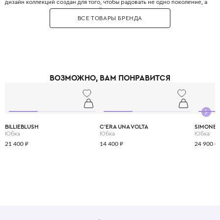
дизайн коллекций создан для того, чтобы радовать не одно поколение, а
передаваться от старших дочерей младшим.
ВСЕ ТОВАРЫ БРЕНДА
В переводе с итальянского "C'era una volta" означает "Жили-были,
именно так, как начинаются многие детские сказки. Сама одежда этого
бренда создана для того, чтобы сделать детство вашей девочки
настоящей сказкой.
Одежду C'era una volta легко узнать по нежным, чистым оттенкам,
воздушным силуэтам, ручной вышивке, кружеву и мелким принтам с
полевыми цветами . Это те самые нарядные платья и костюмчики,
ВОЗМОЖНО, ВАМ ПОНРАВИТСЯ
напоминают эпоху начала XX века.
BILLIEBLUSH
C'ERA UNA VOLTA
SIMONET
Юбка
Юбка
Юбка
21 400 ₽
14 400 ₽
24 900 ₽