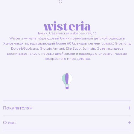
Бутик. Саввинская набережная, 13
Wisteria — мультибрендовый бутик премиальной детской одежды в
Хамовниках, представляющий более 60 брендов сегмента люкс: Givenchy,
Dolce&Gabbana, Giorgio Armani, Elie Saab, Balmain. Эстетика здесь
воспитывает вкус с первых дней жизни и навсегда становится частью
прекрасного мира детства.
Покупателям
Доставка и оплата
О нас
Условия возврата
Гид по размерам
О Wisteria