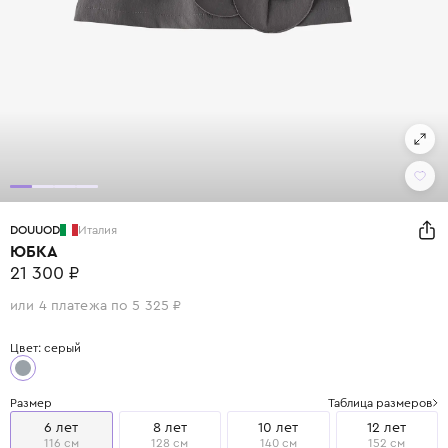
DOUUOD
Италия
ЮБКА
21 300 ₽
или 4 платежа по 5 325 ₽
Цвет: серый
Размер
Таблица размеров
6 лет
8 лет
10 лет
12 лет
116 см
128 см
140 см
152 см