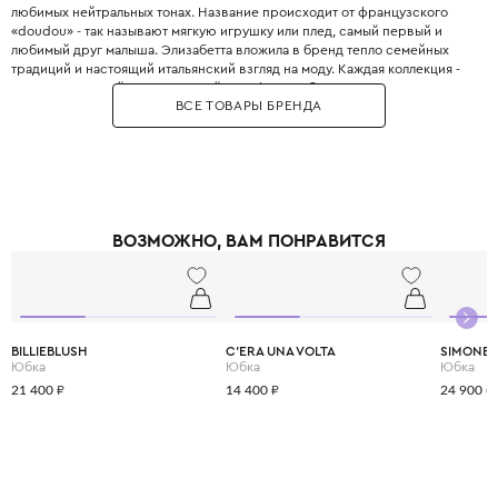
любимых нейтральных тонах. Название происходит от французского
«doudou» - так называют мягкую игрушку или плед, самый первый и
любимый друг малыша. Элизабетта вложила в бренд тепло семейных
традиций и настоящий итальянский взгляд на моду. Каждая коллекция -
это современный, ультрамодный casual со свободными силуэтами,
ВСЕ ТОВАРЫ БРЕНДА
которые одинаково хорошо сидят на всех детях. Отличительная черта
Douuod - принты, вдохновленные детскими рисунками, и талисманы
бренда — горилла Бруно и слоны, которые появляются на одежде и
создают атмосферу уюта и игры. Это одежда, которая дает детям
уверенность в себе и ощущение, что они гуляют по самым стильным
улочкам Милана.
ВОЗМОЖНО, ВАМ ПОНРАВИТСЯ
BILLIEBLUSH
C'ERA UNA VOLTA
SIMONET
Юбка
Юбка
Юбка
21 400 ₽
14 400 ₽
24 900 ₽