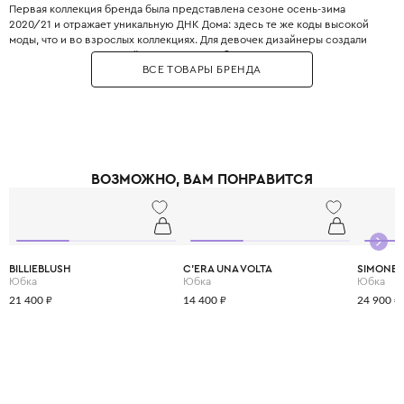
Первая коллекция бренда была представлена сезоне осень-зима
2020/21 и отражает уникальную ДНК Дома: здесь те же коды высокой
моды, что и во взрослых коллекциях. Для девочек дизайнеры создали
изысканные платья из шёлка и кружева с бантами, воздушными
ВСЕ ТОВАРЫ БРЕНДА
рукавами-фонариками и изящными оборками. Для мальчиков в
коллекцию вошли роскошные костюмы, рубашки со строгими
воротниками и стильные клетчатые пальто. Каждое изделие, нарядное
платье или элегантный костюм, — это настоящее произведение
искусства, которое с ранних лет воспитывает в ребёнке чувство стиля.
Одежда Elie Saab Junior создана для особых моментов и больших
праздников, способна превратить ребёнка в настоящую звезду
ВОЗМОЖНО, ВАМ ПОНРАВИТСЯ
торжества, даря ему уверенность и радость.
BILLIEBLUSH
C'ERA UNA VOLTA
SIMONET
Юбка
Юбка
Юбка
21 400 ₽
14 400 ₽
24 900 ₽