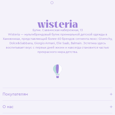
Бутик. Саввинская набережная, 13
Wisteria — мультибрендовый бутик премиальной детской одежды в
Хамовниках, представляющий более 60 брендов сегмента люкс: Givenchy,
Dolce&Gabbana, Giorgio Armani, Elie Saab, Balmain. Эстетика здесь
воспитывает вкус с первых дней жизни и навсегда становится частью
прекрасного мира детства.
Покупателям
Доставка и оплата
О нас
Условия возврата
Гид по размерам