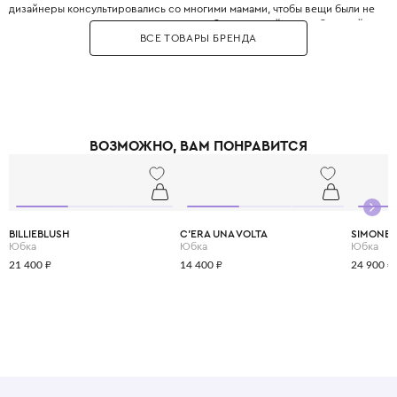
дизайнеры консультировались со многими мамами, чтобы вещи были не
только стильными, но и максимально удобными. Дизайнеры с большой
ВСЕ ТОВАРЫ БРЕНДА
любовью и вниманием перенесли в детский гардероб все коды
взрослой моды: яркие цветочные принты, благородное кружево,
королевские короны, леопардовые узоры и виртуозную филигранную
вышивку, часто выполненную вручную.
Одежда Dolce & Gabbana — это не просто способ выглядеть красиво.
Это возможность подчеркнуть яркую индивидуальность вашего
ребёнка, с ранних лет привить ему уверенность в себе и хороший вкус,
ВОЗМОЖНО, ВАМ ПОНРАВИТСЯ
а главное - сделать его детство по-настоящему незабываемым и
стильным.
BILLIEBLUSH
C'ERA UNA VOLTA
SIMONET
Юбка
Юбка
Юбка
21 400 ₽
14 400 ₽
24 900 ₽