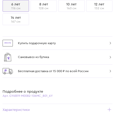
6 лет
8 лет
10 лет
12 лет
116 см
128 см
140 см
152 см
14 лет
167 см
Купить подарочную карту
Самовывоз из бутика
Бесплатная доставка от 15 000 ₽ по всей России
Подробнее о продукте
Арт. GY6B19-M0082-106MC_801_6Y
Характеристики