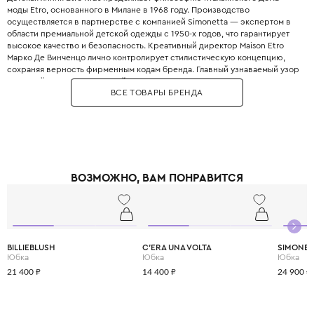
моды Etro, основанного в Милане в 1968 году. Производство
осуществляется в партнерстве с компанией Simonetta — экспертом в
области премиальной детской одежды с 1950-х годов, что гарантирует
высокое качество и безопасность. Креативный директор Maison Etro
Марко Де Винченцо лично контролирует стилистическую концепцию,
сохраняя верность фирменным кодам бренда. Главный узнаваемый узор
Etro - пейсли, вдохновленный восточными мотивами, - украшает платья,
ВСЕ ТОВАРЫ БРЕНДА
рубашки, бомберы и аксессуары. Другим важным символом является
мифический Пегас «pegaso», который появляется на джинсах, сумках и
кашемировых свитерах. Самая взрослая линия Junior реализует
концепцию «mini-me» — точные копии культовых вещей из основных
мужских и женских коллекций. В основе материалов — натуральные,
дышащие ткани: хлопок, лен, шерсть и кашемир. Дизайнеры отдают
предпочтение экологическому хлопку, особенно в одежде для
ВОЗМОЖНО, ВАМ ПОНРАВИТСЯ
новорожденных. Многие вещи создаются с использованием
апсайклинга - дизайнеры обращаются к архивным тканям бренда,
добавляя уникальность и заботясь об экологии. Цветовая гамма строится
на глубоких благородных оттенках: карамельном, темно-сливовом и
фирменном синем Etro. Выбирая Etro Kids, вы дарите ребенку не просто
красивую одежду, а возможность приобщиться к итальянскому
BILLIEBLUSH
C'ERA UNA VOLTA
SIMONET
наследию и научиться ценить истинное качество.
Юбка
Юбка
Юбка
21 400 ₽
14 400 ₽
24 900 ₽