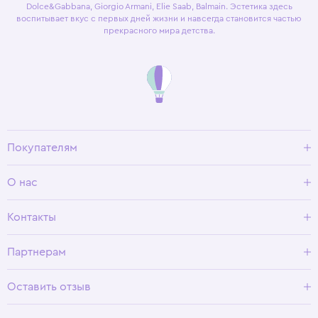
Dolce&Gabbana, Giorgio Armani, Elie Saab, Balmain. Эстетика здесь
воспитывает вкус с первых дней жизни и навсегда становится частью
прекрасного мира детства.
Покупателям
Доставка и оплата
О нас
Условия возврата
Гид по размерам
О Wisteria
Контакты
Программа лояльности
Партнерам
Оставить отзыв