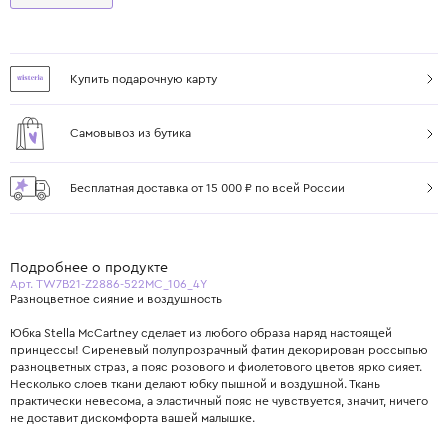
Купить подарочную карту
Самовывоз из бутика
Бесплатная доставка от 15 000 ₽ по всей России
Подробнее о продукте
Арт. TW7B21-Z2886-522MC_106_4Y
Разноцветное сияние и воздушность
Юбка Stella McCartney сделает из любого образа наряд настоящей
принцессы! Сиреневый полупрозрачный фатин декорирован россыпью
разноцветных страз, а пояс розового и фиолетового цветов ярко сияет.
Несколько слоев ткани делают юбку пышной и воздушной. Ткань
практически невесома, а эластичный пояс не чувствуется, значит, ничего
не доставит дискомфорта вашей малышке.