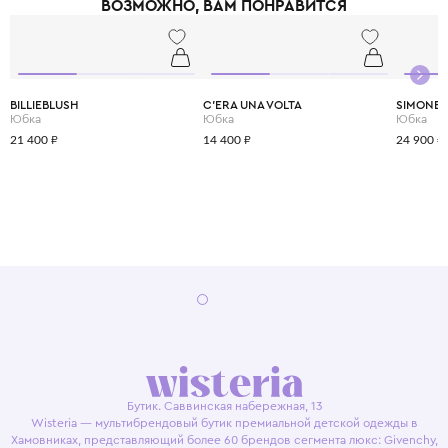
ВОЗМОЖНО, ВАМ ПОНРАВИТСЯ
принципам slow fashion: каждая вещь остаётся актуальной не один
сезон. Выбирая Stella McCartney Kids, вы инвестируете в стиль, комфорт
и будущее планеты.
BILLIEBLUSH
C'ERA UNA VOLTA
SIMONET
Юбка
Юбка
Юбка
21 400 ₽
14 400 ₽
24 900 ₽
Бутик. Саввинская набережная, 13
Wisteria — мультибрендовый бутик премиальной детской одежды в
Хамовниках, представляющий более 60 брендов сегмента люкс: Givenchy,