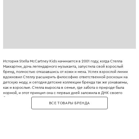
История Stella McCartney Kids начинается в 2001 году, когда Стелла
Маккартни, дочь легендарного музыканта, запустила свой взрослый
бренд, полностью отказавшись от кожи и меха. Успех взрослой линии
вдохновил Стеллу расширить философию ответственной роскоши на
детскую моду, и сегодня детские коллекции бренда так же узнаваемы,
как и взрослые. Стелла выросла в семье, где забота о природе была
нормой, и этот принцип она с первых дней заложила в ДНК своего
бренда. Бренд использует только инновационные экологичные
ВСЕ ТОВАРЫ БРЕНДА
материалы: органический хлопок, переработанный полиэстер, вискозу
из вторичного сырья и запатентованные веганские материалы. Яркие
принты, абстрактные узоры и смелые цветовые решения делают каждый
образ уникальным и запоминающимся. При этом одежда идеально
подходит для активных детей: мягкие трикотажные ткани не сковывают
движения, а бесшовные технологии исключают натирание. Stella
McCartney Kids создаётся небольшими партиями, соответствуя