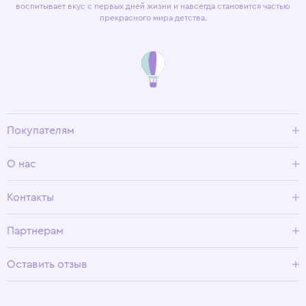
воспитывает вкус с первых дней жизни и навсегда становится частью
прекрасного мира детства.
Покупателям
Доставка и оплата
О нас
Условия возврата
Гид по размерам
О Wisteria
Контакты
Программа лояльности
Партнерам
Оставить отзыв