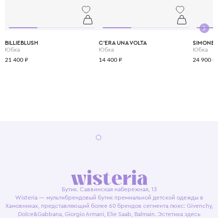
сезон. Выбирая Stella McCartney Kids, вы инвестируете в стиль, комфорт
и будущее планеты.
BILLIEBLUSH
C'ERA UNA VOLTA
SIMONET
Юбка
Юбка
Юбка
21 400 ₽
14 400 ₽
24 900 ₽
Бутик. Саввинская набережная, 13
Wisteria — мультибрендовый бутик премиальной детской одежды в
Хамовниках, представляющий более 60 брендов сегмента люкс: Givenchy,
Dolce&Gabbana, Giorgio Armani, Elie Saab, Balmain. Эстетика здесь