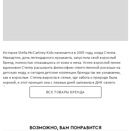
История Stella McCartney Kids начинается в 2001 году, когда Стелла
Маккартни, дочь легендарного музыканта, запустила свой взрослый
бренд, полностью отказавшись от кожи и меха. Успех взрослой линии
вдохновил Стеллу расширить философию ответственной роскоши на
детскую моду, и сегодня детские коллекции бренда так же узнаваемы,
как и взрослые. Стелла выросла в семье, где забота о природе была
нормой, и этот принцип она с первых дней заложила в ДНК своего
бренда. Бренд использует только инновационные экологичные
ВСЕ ТОВАРЫ БРЕНДА
материалы: органический хлопок, переработанный полиэстер, вискозу
из вторичного сырья и запатентованные веганские материалы. Яркие
принты, абстрактные узоры и смелые цветовые решения делают каждый
образ уникальным и запоминающимся. При этом одежда идеально
подходит для активных детей: мягкие трикотажные ткани не сковывают
движения, а бесшовные технологии исключают натирание. Stella
McCartney Kids создаётся небольшими партиями, соответствуя
ВОЗМОЖНО, ВАМ ПОНРАВИТСЯ
принципам slow fashion: каждая вещь остаётся актуальной не один