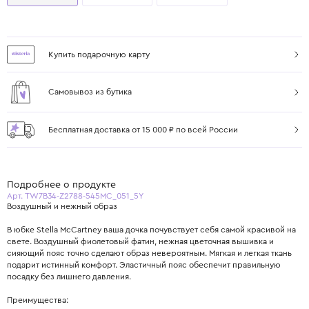
Купить подарочную карту
Самовывоз из бутика
Бесплатная доставка от 15 000 ₽ по всей России
Подробнее о продукте
Арт. TW7B34-Z2788-545MC_051_5Y
Воздушный и нежный образ
В юбке Stella McCartney ваша дочка почувствует себя самой красивой на
свете. Воздушный фиолетовый фатин, нежная цветочная вышивка и
сияющий пояс точно сделают образ невероятным. Мягкая и легкая ткань
подарит истинный комфорт. Эластичный пояс обеспечит правильную
посадку без лишнего давления.
Преимущества: