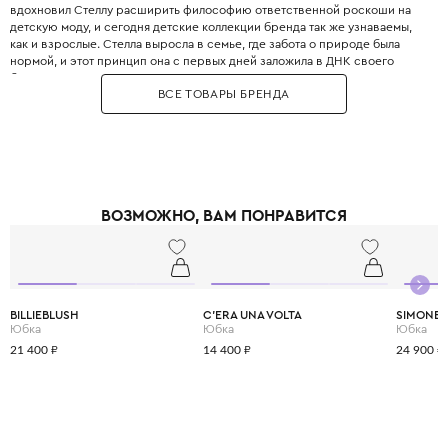
вдохновил Стеллу расширить философию ответственной роскоши на
детскую моду, и сегодня детские коллекции бренда так же узнаваемы,
как и взрослые. Стелла выросла в семье, где забота о природе была
нормой, и этот принцип она с первых дней заложила в ДНК своего
бренда. Бренд использует только инновационные экологичные
ВСЕ ТОВАРЫ БРЕНДА
материалы: органический хлопок, переработанный полиэстер, вискозу
из вторичного сырья и запатентованные веганские материалы. Яркие
принты, абстрактные узоры и смелые цветовые решения делают каждый
образ уникальным и запоминающимся. При этом одежда идеально
подходит для активных детей: мягкие трикотажные ткани не сковывают
движения, а бесшовные технологии исключают натирание. Stella
McCartney Kids создаётся небольшими партиями, соответствуя
ВОЗМОЖНО, ВАМ ПОНРАВИТСЯ
принципам slow fashion: каждая вещь остаётся актуальной не один
сезон. Выбирая Stella McCartney Kids, вы инвестируете в стиль, комфорт
и будущее планеты.
BILLIEBLUSH
C'ERA UNA VOLTA
SIMONET
Юбка
Юбка
Юбка
21 400 ₽
14 400 ₽
24 900 ₽