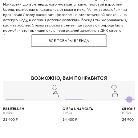
Маккартни, дочь легендарного музыканта, запустила свой взрослый
бренд, полностью отказавшись от кожи и меха. Успех взрослой линии
вдохновил Стеллу расширить философию ответственной роскоши на
детскую моду, и сегодня детские коллекции бренда так же узнаваемы,
как и взрослые. Стелла выросла в семье, где забота о природе была
нормой, и этот принцип она с первых дней заложила в ДНК своего
бренда. Бренд использует только инновационные экологичные
ВСЕ ТОВАРЫ БРЕНДА
материалы: органический хлопок, переработанный полиэстер, вискозу
из вторичного сырья и запатентованные веганские материалы. Яркие
принты, абстрактные узоры и смелые цветовые решения делают каждый
образ уникальным и запоминающимся. При этом одежда идеально
подходит для активных детей: мягкие трикотажные ткани не сковывают
движения, а бесшовные технологии исключают натирание. Stella
McCartney Kids создаётся небольшими партиями, соответствуя
ВОЗМОЖНО, ВАМ ПОНРАВИТСЯ
принципам slow fashion: каждая вещь остаётся актуальной не один
сезон. Выбирая Stella McCartney Kids, вы инвестируете в стиль, комфорт
и будущее планеты.
BILLIEBLUSH
C'ERA UNA VOLTA
SIMONET
Юбка
Юбка
Юбка
21 400 ₽
14 400 ₽
24 900 ₽