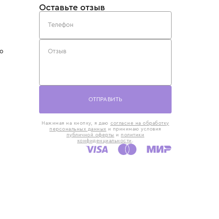
такты
Оставьте отзыв
5) 818-61-86
6) 168-16-61
AX)
 в Москве
ская наб., 13
евно с 10:00 до
ОТПРАВИТЬ