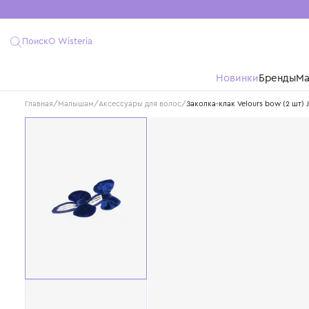
Поиск
О Wisteria
Новинки
Бре
Главная
/
Малышам
/
Аксессуары для волос
/
Заколка-клак Velours bo