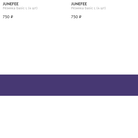
ВОЗМОЖНО, ВАМ ПОНРАВ
JUNEFEE
JUNEFEE
)
Резинка basic L (4 шт)
Резинка basic L (4 шт)
750 ₽
750 ₽
ой детской одежды в
в сегмента люкс: Givenchy,
ain. Эстетика здесь воспитывает
тся частью прекрасного мира