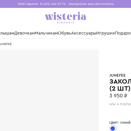
Valet-паркинг: 8 (495) 445-27-72 - припаркуем ваш авто
Бесплатная доставка при заказе от 15 000 ₽
Установите приложение, чтобы покупки были еще удо
нды
Малышам
Девочкам
Мальчикам
Обувь
Аксессуары
Игр
w (2 шт) JUNEFEE