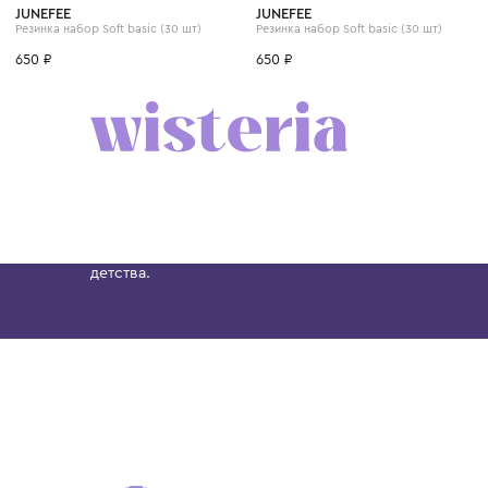
JUNEFEE
JUNEFEE
Резинка набор Soft basic (30 шт)
Резинка набор Soft basic (30 шт
650 ₽
650 ₽
Бутик. Саввинская набережная, 13
Wisteria — мультибрендовый бутик премиальн
Хамовниках, представляющий более 60 брендо
Dolce&Gabbana, Giorgio Armani, Elie Saab, Balm
вкус с первых дней жизни и навсегда станови
детства.