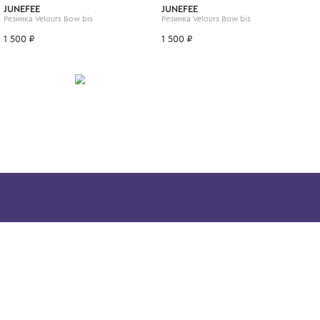
ИТСЯ
JUNEFEE
JUNEFEE
Резинка Velours Bow bis
Резинка Velours 
1 500 ₽
1 500 ₽
Скачайте наше
приложение