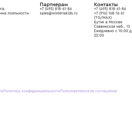
О нас
Партнерам
Кон
О Wisteria
+7 (495) 818-61-86
+7 (49
Программа лояльности
sales@wisteriakids.ru
+7 (91
(TG/M
Бутик
Саввин
Ежедн
22:00