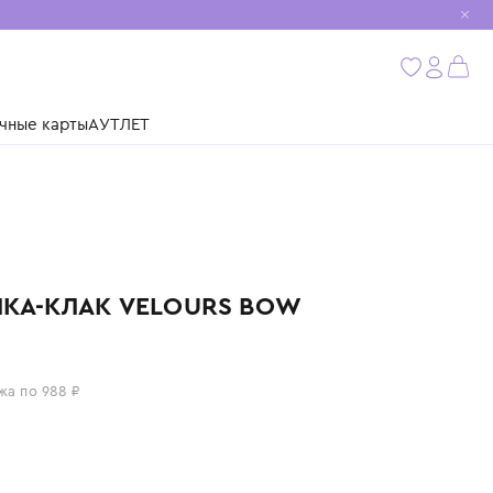
мобиль
бнее
ушки
Подарочные карты
АУТЛЕТ
JUNEFEE
ЗАКОЛКА-КЛАК VELOURS BOW
(2 ШТ)
3 950 ₽
или 4 платежа по 988 ₽