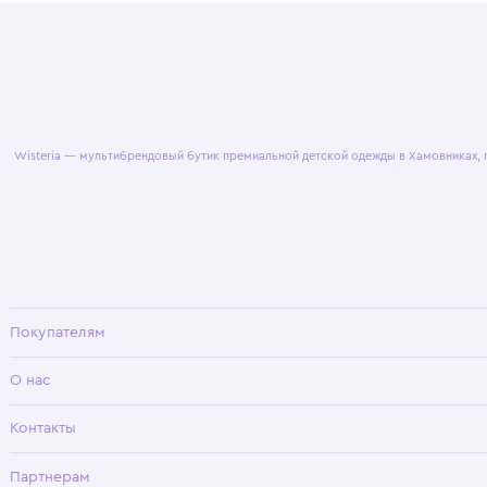
© 2025 WisteriaKids
Публична
Wisteria — мультибрендовый бутик премиальной детской одежды в Хамовни