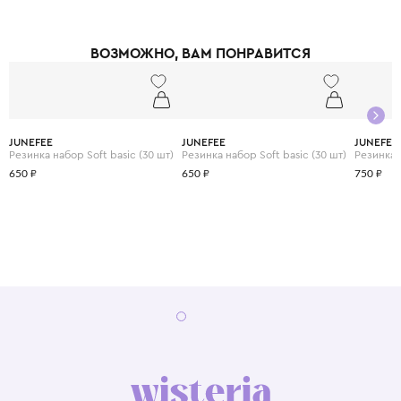
ВОЗМОЖНО, ВАМ ПОНРАВИТСЯ
JUNEFEE
JUNEFEE
JUNEFEE
Резинка набор Soft basic (30 шт)
Резинка набор Soft basic (30 шт)
Резинка b
650 ₽
650 ₽
750 ₽