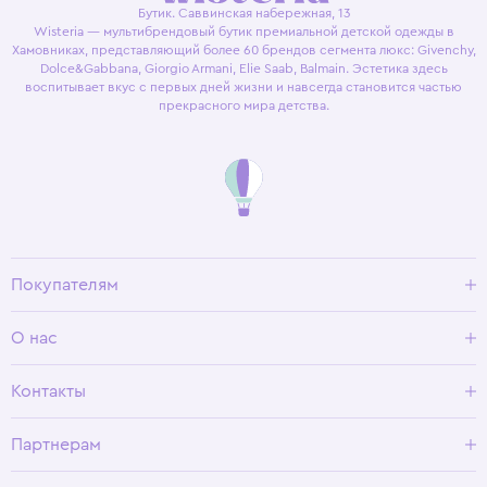
Бутик. Саввинская набережная, 13
Wisteria — мультибрендовый бутик премиальной детской одежды в
Хамовниках, представляющий более 60 брендов сегмента люкс: Givenchy,
Dolce&Gabbana, Giorgio Armani, Elie Saab, Balmain. Эстетика здесь
воспитывает вкус с первых дней жизни и навсегда становится частью
прекрасного мира детства.
Покупателям
Доставка и оплата
О нас
Условия возврата
Гид по размерам
О Wisteria
Контакты
Программа лояльности
Партнерам