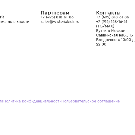
ain. Эстетика здесь воспитывает
тся частью прекрасного мира
О нас
Партнерам
Кон
О Wisteria
+7 (495) 818-61-86
+7 (49
Программа лояльности
sales@wisteriakids.ru
+7 (91
(TG/M
Бутик
Саввин
Ежедн
22:00