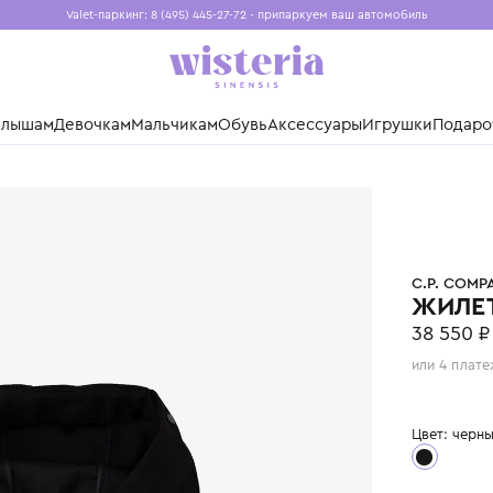
Valet-паркинг: 8 (495) 445-27-72 - припаркуем ваш авто
Бесплатная доставка при заказе от 15 000 ₽
Установите приложение, чтобы покупки были еще удо
нды
Малышам
Девочкам
Мальчикам
Обувь
Аксессуары
Игр