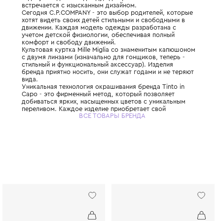
Модный дом из Италии, основанный в 1971 
самого начала ставил перед собой амбиц
задачу: создавать одежду, где практичнос
встречается с изысканным дизайном.
Сегодня C.P.COMPANY - это выбор родите
хотят видеть своих детей стильными и св
движении. Каждая модель одежды разраб
учетом детской физиологии, обеспечивая 
комфорт и свободу движений.
Культовая куртка Mille Miglia со знамени
с двумя линзами (изначально для гонщиков
стильный и функциональный аксессуар). И
бренда приятно носить, они служат годами
вида.
Уникальная технология окрашивания бренда
Capo - это фирменный метод, который поз
добиваться ярких, насыщенных цветов с 
переливом. Каждое изделие приобретает 
ВСЕ ТОВАРЫ БРЕНДА
уникальный оттенок и особую фактуру - вы
двух абсолютно одинаковых вещей..
Одежда C.P. Company создана для активны