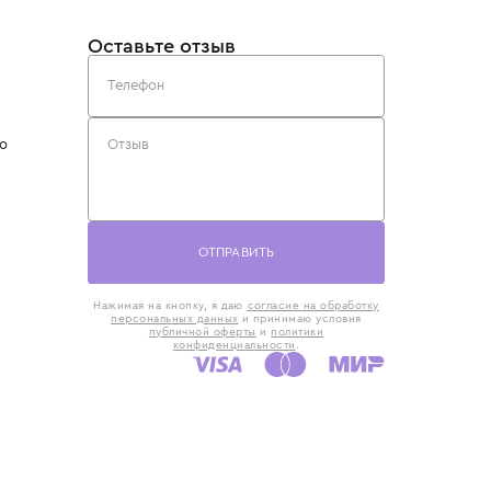
такты
Оставьте отзыв
5) 818-61-86
6) 168-16-61
AX)
 в Москве
ская наб., 13
евно с 10:00 до