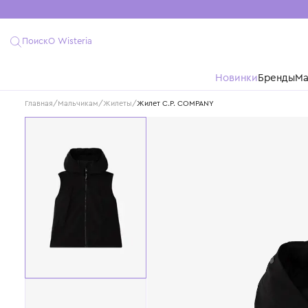
Поиск
О Wisteria
Новинки
Бре
Главная
/
Мальчикам
/
Жилеты
/
Жилет C.P. COMPANY