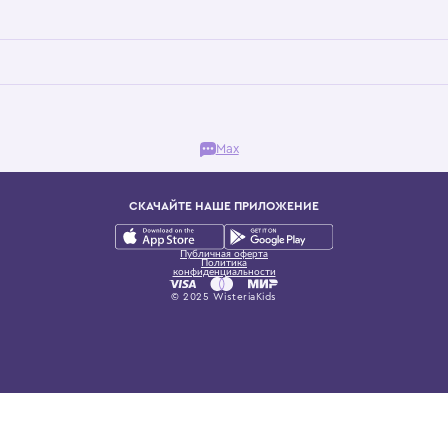
Бутик. Саввинская набережная, 13
ках, представляющий более 60 брендов сегмента люкс: Givenchy, Dolce&Gab
и навсегда становится частью прекрасного мира детс