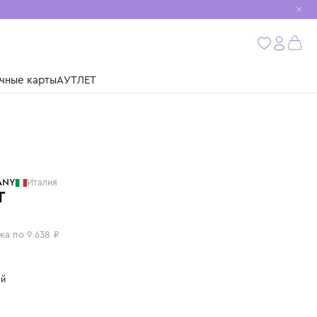
мобиль
бнее
ушки
Подарочные карты
АУТЛЕТ
C.P. COMPANY
Италия
ЖИЛЕТ
38 550 ₽
или 4 платежа по 9 638 ₽
Цвет: черный