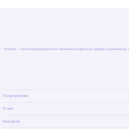
© 2025 WisteriaKids
Публична