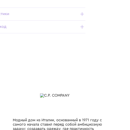
Подробнее о продукте
Арт. CUS01P-L4A01-60100_900_10Y
Характеристики
Состав и уход