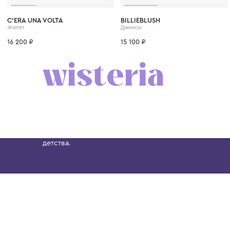
4 года
8 лет
10 лет
12 лет
6 лет
4 года
6 лет
8 лет
C'ERA UNA VOLTA
BILLIEBLUSH
Жилет
Джинсы
16 200 ₽
15 100 ₽
Бутик. Саввинская набережная, 13
Wisteria — мультибрендовый бутик премиальн
Хамовниках, представляющий более 60 брендо