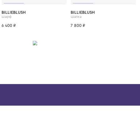
которые хотят познавать мир, оставаясь н
ИТСЯ
One Size
BILLIEBLUSH
BILLIEBLUSH
Шарф
Шапка
6 400 ₽
7 800 ₽
Скачайте наше
приложение