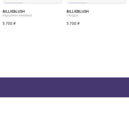
ВОЗМОЖНО, ВАМ ПОНРАВ
10 лет
12 лет
BILLIEBLUSH
BILLIEBLUSH
Наушники меховые
Ободок
5 700 ₽
5 700 ₽
ой детской одежды в
в сегмента люкс: Givenchy,