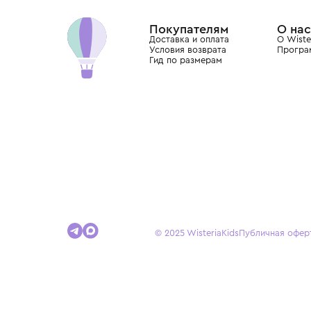
Dolce&Gabbana, Giorgio Armani, Elie Saab, Balm
вкус с первых дней жизни и навсегда станови
детства.
Покупателям
Доставка и оплата
Условия возврата
Гид по размерам