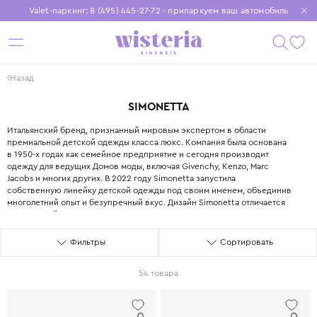
Valet-паркинг: 8 (495) 445-27-72 - припаркуем ваш автомобиль
Бесплатная доставка при заказе от 15 000 ₽
Установите приложение, чтобы покупки были еще удобнее
Назад
SIMONETTA
SIMONETTA
Итальянский бренд, признанный мировым экспертом в области
премиальной детской одежды класса люкс. Компания была основана
в 1950-х годах как семейное предприятие и сегодня производит
одежду для ведущих Домов моды, включая Givenchy, Kenzo, Marc
Jacobs и многих других. В 2022 году Simonetta запустила
собственную линейку детской одежды под своим именем, объединив
многолетний опыт и безупречный вкус. Дизайн Simonetta отличается
сдержанной элегантностью, вниманием к деталям и использованием
самых дорогих тканей: тончайшая шерсть, хлопок-сатин, кружево и
шёлк. Особое место в коллекциях занимают церемониальные наряды
Фильтры
Сортировать
для крещения, первого причастия и других торжественных событий.
Одежда Simonetta шьётся в Италии и Португалии, что гарантирует
54 товара
высочайшее качество пошива и кроя. Все материалы, используемые
Simonetta, имеют сертификаты безопасности и одобрены
дерматологами для контакта с нежной детской кожей. Выбирая
Simonetta, вы выбираете проверенное поколениями итальянское