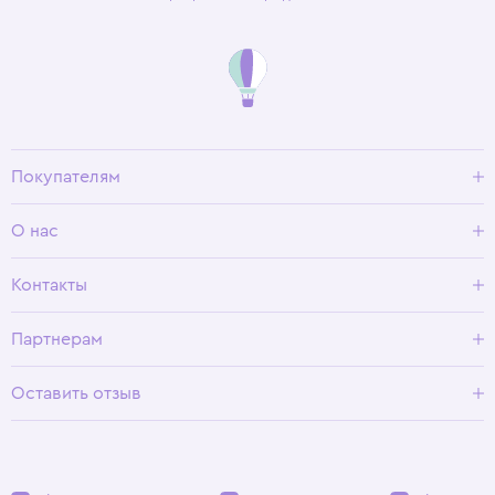
Покупателям
Доставка и оплата
О нас
Условия возврата
Гид по размерам
О Wisteria
Контакты
Программа лояльности
Партнерам
Оставить отзыв